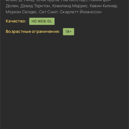
Долен, Дэвид Торнтон, Хэвиленд Моррис, Кевин Килнер,
Мэриэн Селдес, Сет Смит, Скарлетт Йоханссон
Качество:
HD WEB-DL
Возрастные ограничения:
18+