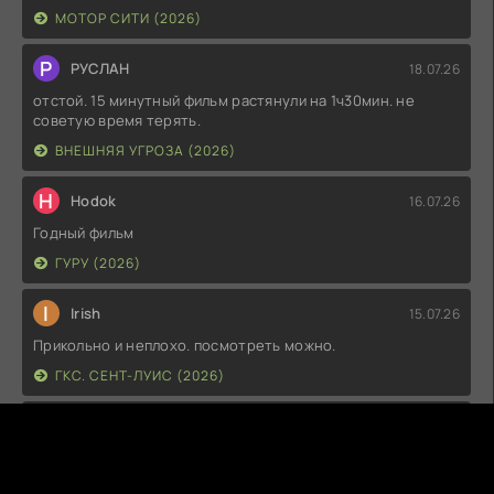
МОТОР СИТИ (2026)
Р
РУСЛАН
18.07.26
отстой. 15 минутный фильм растянули на 1ч30мин. не
советую время терять.
ВНЕШНЯЯ УГРОЗА (2026)
H
Hodok
16.07.26
Годный фильм
ГУРУ (2026)
I
Irish
15.07.26
Прикольно и неплохо. посмотреть можно.
ГКС. СЕНТ-ЛУИС (2026)
Г
Гость максим
14.07.26
фильм не тот
ЭТО ХИТ! (2026)