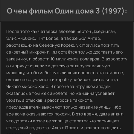
О чем фильм Один дома 3 (1997):
После того как четверка злодеев Бёртон Джерниган,
Элис Риббонс, Пит Бопре, а так же Эрл Ангер,
работающих на Северную Корею, ухитрились похитить
секретный микрочип, им остаётся только доставить его
заказчику, и обрести 10 миллионов долларов. В аэропорту
они прячут изделие в детскую радиоуправляемую
машинку, чтобы избегнуть лишних вопросов на таможне,
однако по случайности коробку забирает жительница
Чикаго миссис Хесс. В погоне за игрушкой злодеи
оказались в том же самолёте, но женщина успевает
уехать, а отыскав и расспросив таксиста,
преследователи выясняют только название улицы, ибо
все дома оказываются похожи. В это время, дама видит,
что дорожки возле ее жилища старательно расчищает
соседский подросток Алекс Прюит, и решает поощрить