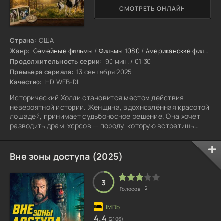
СМОТРЕТЬ ОНЛАЙН
Страна:
США
Жанр:
Семейные фильмы
/
Фильмы 1080
/
Американские фильмы
Продолжительность серии:
90 мин. / 01:30
Премьера сериала:
13 сентября 2025
Качество:
HD WEB-DL
Исторический Холли становится местом действия
невероятной истории. Женщина, вдохновлённая красотой
лошадей, принимает судьбоносное решение. Она хочет
разводить драм-хорсов — породу, которую встретишь
нечасто. Требуется много сил и упорства, чтобы добиться
успеха в этом деле. Стартовой точкой служит покупка
жеребца. С этого приобретения и начинается ферма
Вне зоны доступа (2025)
«Брэдфилд Фармс». Время идёт, вложения окупаются.
Главный конь по кличке Би-Эйч Спектакьюлар выделяется
среди прочих и добивается выдающихся
3
2
Голосов:
4.4
(2106)