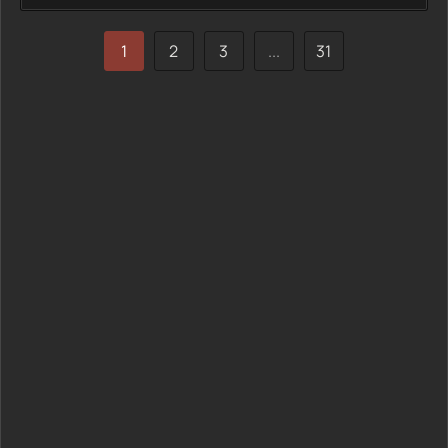
которые невозможно списать на случайность. Каждое
новое открытие затягивает мужчину всё
1
2
3
...
31