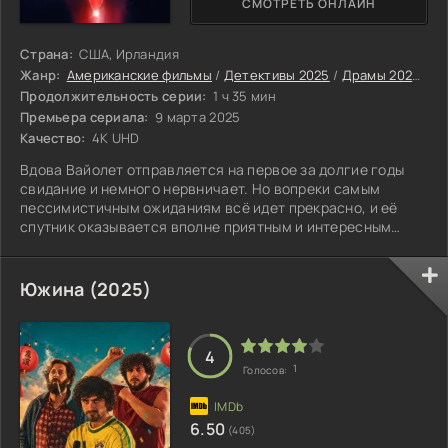
СМОТРЕТЬ ОНЛАЙН
Страна:
США, Ирландия
Жанр:
Американские фильмы
/
Детективы 2025
/
Драмы 2025
/
Тр
Продолжительность серии:
1 ч 35 мин
Премьера сериала:
9 марта 2025
Качество:
4K UHD
Вдова Вайолет отправляется на первое за долгие годы
свидание и немного нервничает. Но вопреки самым
пессимистичным ожиданиям всё идет прекрасно, и её
спутник оказывается вполне приятным и интересным
собеседником. Внезапно женщине начинают поступать
анонимные сообщения, в которых неизвестный угрожает
убить её маленького сына, если Вайолет не будет в
Южина (2025)
4
1
Голосов:
6.50
(405)