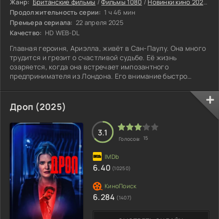
Жанр:
Британские фильмы
/
Фильмы 1080
/
Новинки кино 2025
/
Д
Продолжительность серии:
1 ч 46 мин
Премьера сериала:
22 апреля 2025
Качество:
HD WEB-DL
Главная героиня, Ариэлла, живёт в Сан-Паулу. Она много
трудится и грезит о счастливой судьбе. Её жизнь
озаряется, когда она встречает импозантного
предпринимателя из Лондона. Его внимание быстро
перерастает в глубокие романтические отношения.
Девушка влюбляется и безоговорочно доверяет мужчине,
не догадываясь, что его любовь — лишь часть детально
Дроп (2025)
продуманного мошенничества. Применяя её чувства,
обещая райскую жизнь и создавая эмоциональную
зависимость, избранник постепенно отбирает у неё волю.
3.1
15
Голосов:
6.40
(10250)
6.284
(1407)