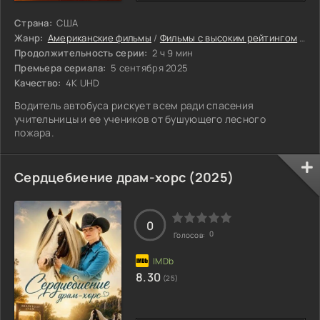
Страна:
США
Жанр:
Американские фильмы
/
Фильмы с высоким рейтингом
/
Би
Продолжительность серии:
2 ч 9 мин
Премьера сериала:
5 сентября 2025
Качество:
4K UHD
Водитель автобуса рискует всем ради спасения
учительницы и ее учеников от бушующего лесного
пожара.
Сердцебиение драм-хорс (2025)
0
0
Голосов:
8.30
(25)