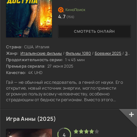
4.7
(756)
СМОТРЕТЬ ОНЛАЙН
Страна:
США, Италия
Жанр:
Итальянские фильмы
/
Фильмы 1080
/
Боевики 2025
/
Зарубежные фильмы 2025
Продолжительность серии:
1 ч 45 мин
Премьера сериала:
27 июня 2025
Качество:
4K UHD
Гай — не обычный исследователь, а гений от науки. Его
открытие, новый источник энергии, могло принести
огромную пользу всему человечеству, особенно
страдающим от бедности регионам. Вместо этого
технологией завладели военные, желавшие использовать
её в собственных целях. Столкнувшись с таким
поворотом, Гай отказался сотрудничать. Он понимал, что
Игра Анны (2025)
должен скрыться. Учёный кардинально изменил жизнь,
переехав в удалённую деревню в Европе и взяв новое
имя. На новом месте он занялся строительством
4