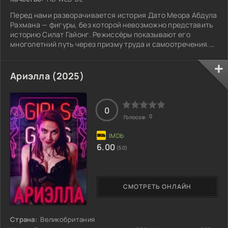
Перед нами разворачивается история Дато Меора Абдула
Рахмана — фигуры, без которой невозможно представить
историю Силат Гайонг. Режиссёры показывают его
многолетний путь через призму труда и самоотречения.
Зритель видит, как мальчик, воспитанный в строгости,
превращается в зрелого бойца. Ранения и сомнения —
неизбежные спутники его дороги — лишь закаляют
Ариэлла (2025)
характер. Изнурительные занятия до первых лучей солнца
становятся ритуалом, а затем и образом жизни. Создав
собственную школу, он щедро
0
0
Голосов:
6.00
(50)
СМОТРЕТЬ ОНЛАЙН
Страна:
Великобритания