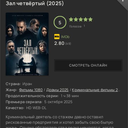
который задыхается из-за груза своих ошибок. История
Зал четвёртый (2025)
Карла служит Анне отражением её собственной пустоты,
причём настолько точным, что она не в силах его
игнорировать. Картина во
5
1
Голосов:
2.80
(49)
СМОТРЕТЬ ОНЛАЙН
Страна:
Иран
Жанр:
Фильмы 1080
/
Драмы 2025
/
Криминальные фильмы 2025
/
Продолжительность серии:
1 ч 38 мин
Премьера сериала:
5 октября 2025
Качество:
HD WEB-DL
Криминальный деятель со стажем давно оставил
рискованные предприятия и хотел забыть свою былую
жизнь. Однако обстоятельства резко меняются, когда