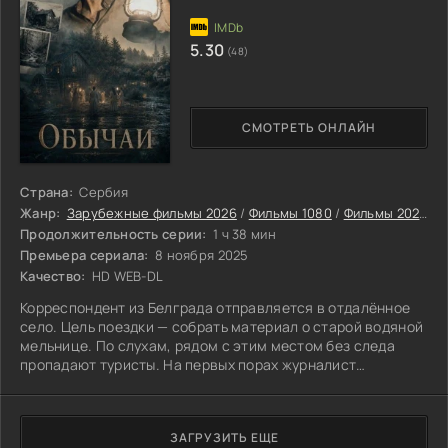
5.30
(48)
СМОТРЕТЬ ОНЛАЙН
Страна:
Сербия
Жанр:
Зарубежные фильмы 2026
/
Фильмы 1080
/
Фильмы 2025
/
Д
Продолжительность серии:
1 ч 38 мин
Премьера сериала:
8 ноября 2025
Качество:
HD WEB-DL
Корреспондент из Белграда отправляется в отдалённое
село. Цель поездки — собрать материал о старой водяной
мельнице. По слухам, рядом с этим местом без следа
пропадают туристы. На первых порах журналист
воспринимает истории местных жителей как простые
суеверия. Он полагает, что они помогут придать статье
мрачный, загадочный оттенок. Однако попытка отыскать
ЗАГРУЗИТЬ ЕЩЕ
правду оборачивается чередой пугающих происшествий,