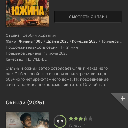
СМОТРЕТЬ ОНЛАЙН
Страна:
Сербия, Хорватия
Жанр:
Фильмы 1080
/
Драмы 2025
/
Комедии 2025
/
Триллеры 2025
Продолжительность серии:
1 ч 21 мин
Премьера сериала:
17 июля 2025
Качество:
HD WEB-DL
Сильный южный ветер сотрясает Сплит. Из-за него
растёт беспокойство и напряжение среди жильцов
обычного четырёхэтажного дома. Их повседневные
заботы неожиданно перемешиваются. Случайные
встречи, тайные замыслы и неверно истолкованные
действия создают цепь нелепых событий. Соседи
начинают вмешиваться в чужие дела, строить интриги и
Обычаи (2025)
пытаться защитить свои интересы. Всё это лишь глубже
погружает дом в хаос. Каждый обитатель считает себя
правым, но со стороны даже самый благородный поступок
3.3
3
Голосов: