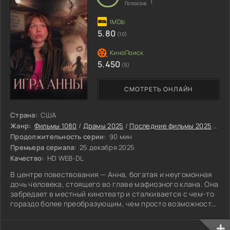
1
Голосов:
5.80
(10)
5.450
(5)
СМОТРЕТЬ ОНЛАЙН
Страна:
США
Жанр:
Фильмы 1080
/
Драмы 2025
/
Последние фильмы 2025
/
Зар
Продолжительность серии:
90 мин
Премьера сериала:
25 декабря 2025
Качество:
HD WEB-DL
В центре повествования — Анна, богатая и неугомонная
дочь человека, стоящего во главе мафиозного клана. Она
забредает в местный кинотеатр и сталкивается с чем-то
гораздо более преобразующим, чем просто возможность
отвлечься от забот. Сюжет фильма — многослойный. Он
погружает Анну в судьбу Карла, разведённого художника,