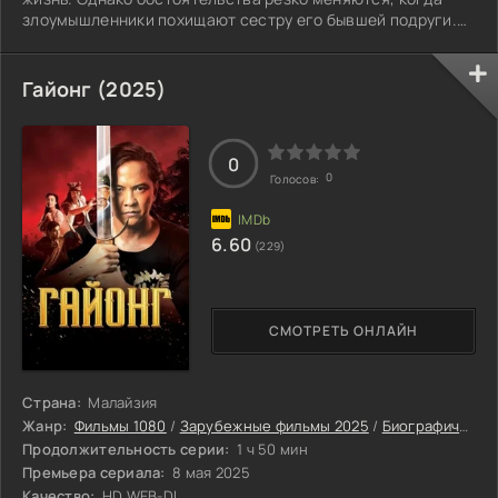
злоумышленники похищают сестру его бывшей подруги.
Мужчина отчётливо видит: на постороннюю помощь
надеяться бессмысленно. Он возвращается на знакомые
улицы, где когда-то имел власть и держал в страхе
Гайонг (2025)
многих. Ради спасения родственницы любимой женщины
ему необходимо снова погрузиться в стихию, которую он
так хотел покинуть, и задействовать прежние
0
0
Голосов:
6.60
(229)
СМОТРЕТЬ ОНЛАЙН
Страна:
Малайзия
Жанр:
Фильмы 1080
/
Зарубежные фильмы 2025
/
Биографические фильмы 2025
Продолжительность серии:
1 ч 50 мин
Премьера сериала:
8 мая 2025
Качество:
HD WEB-DL