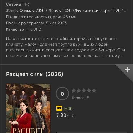
Сезоны:
1-3
Жанр:
Фильмы 2026
/
Драмы 2026
/
Фильмы-триллеры 2026
/
Фант
Продолжительность серии:
45 мин
Премьера сериала:
5 мая 2023
Качество:
4K UHD
После катастрофы, масштабы которой затронули всю
планету, малочисленная группа выживших людей
пыталась выжить в специальном подземном бункере. Они
не осмеливались подниматься на поверхность, потому
что боялись погибнуть в мучениях.
Расцвет силы (2026)
0
0
Голосов:
7.90
(145)