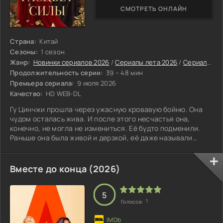
СМОТРЕТЬ ОНЛАЙН
Страна:
Китай
Сезоны:
1 сезон
Жанр:
Новинки сериалов 2026
/
Сериалы лета 2026
/
Сериалы июля 2026
Продолжительность серии:
39 – 48 мин
Премьера сериала:
9 июля 2026
Качество:
HD WEB-DL
Гу Цинчжи прошла через ужасную кровавую бойню. Она
чудом осталась жива. И после этого несчастья она,
конечно, не могла не измениться. Её будто подменили.
Раньше она была живой и дерзкой, её даже называли
«розой пограничья». А теперь она (осознав, что лишь так
сможет отомстить за свои муки) стала холодной и
расчётливой княжной Северо-Запада Шэнь Сихэ. Героиня
Вместе до конца (2026)
не просто хочет выжить — она твёрдо решила взять всё в
свои руки и стать той, кто диктует ход, а не той, кем
двигают. Но при этом она
5
1
Голосов: