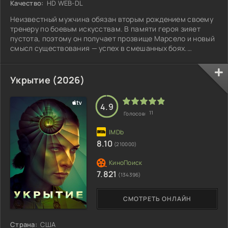
Качество:
HD WEB-DL
Неизвестный мужчина обязан вторым рождением своему
тренеру по боевым искусствам. В памяти героя зияет
пустота, поэтому он получает прозвище Марсело и новый
смысл существования — успех в смешанных боях.
Параллельно с продвижением в спорте он разматывает
клубок прошлых событий, но сталкивается с
криминальными интригами, которые могут унести его
Укрытие (2026)
жизнь и уничтожить наставника. Хосе Энрике Фонсека
настаивает: «Ярость» — не только про поединки, но и
глубокий драматический экскурс, который затягивает
4.9
11
Голосов:
8.10
(210000)
7.821
(134396)
СМОТРЕТЬ ОНЛАЙН
Страна:
США