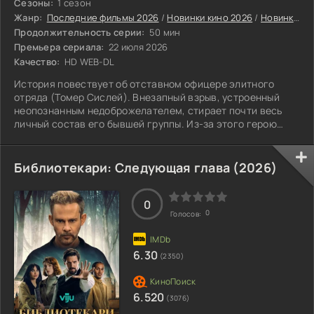
Сезоны:
1 сезон
Жанр:
Последние фильмы 2026
/
Новинки кино 2026
/
Новинки сериалов 2026
Продолжительность серии:
50 мин
Премьера сериала:
22 июля 2026
Качество:
HD WEB-DL
История повествует об отставном офицере элитного
отряда (Томер Сислей). Внезапный взрыв, устроенный
неопознанным недоброжелателем, стирает почти весь
личный состав его бывшей группы. Из-за этого герою
требуется вновь погрузиться в службу: его цель — найти
виновного, а параллельно заботиться о крестнике,
который служит в тех же войсках (его образ воплотил
Библиотекари: Следующая глава (2026)
Тристан Занки). Режиссурой занимался француз Жюльен
Леклерк, который подарил зрителям «Штурм» и «Лукас».
0
0
Голосов:
6.30
(2350)
6.520
(3076)