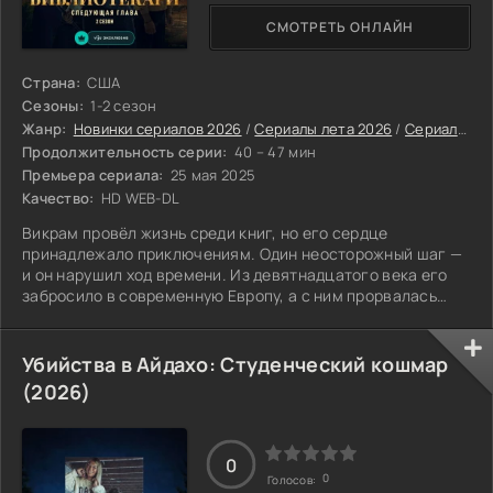
СМОТРЕТЬ ОНЛАЙН
Страна:
США
Сезоны:
1-2 сезон
Жанр:
Новинки сериалов 2026
/
Сериалы лета 2026
/
Сериалы июля 2026
Продолжительность серии:
40 – 47 мин
Премьера сериала:
25 мая 2025
Качество:
HD WEB-DL
Викрам провёл жизнь среди книг, но его сердце
принадлежало приключениям. Один неосторожный шаг —
и он нарушил ход времени. Из девятнадцатого века его
забросило в современную Европу, а с ним прорвалась
лавина старинных магических предметов. Артефакты
рассеялись по всему миру, разрушая ткань реальности.
Если их не собрать, они попадут в распоряжение
Убийства в Айдахо: Студенческий кошмар
злоумышленников, и мира больше не станет. Викрам
(2026)
должен вернуться в прошлое, забрав всю магию с собой.
В этом ему помогают молодые люди, которые
0
0
Голосов: