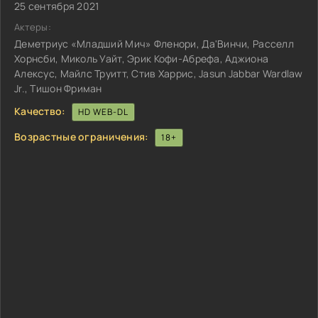
25 сентября 2021
Актеры:
Деметриус «Младший Мич» Фленори, Да'Винчи, Расселл
Хорнсби, Миколь Уайт, Эрик Кофи-Абрефа, Аджиона
Алексус, Майлс Труитт, Стив Харрис, Jasun Jabbar Wardlaw
Jr., Тишон Фриман
Качество:
HD WEB-DL
Возрастные ограничения:
18+