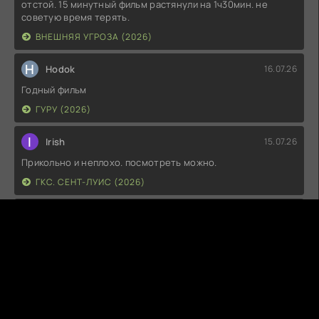
отстой. 15 минутный фильм растянули на 1ч30мин. не
советую время терять.
ВНЕШНЯЯ УГРОЗА (2026)
H
Hodok
16.07.26
Годный фильм
ГУРУ (2026)
I
Irish
15.07.26
Прикольно и неплохо. посмотреть можно.
ГКС. СЕНТ-ЛУИС (2026)
Г
Гость максим
14.07.26
фильм не тот
ЭТО ХИТ! (2026)