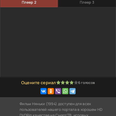
Плеер 2
Плеер 3
Оцените сериал
6
голосов
80
1
2
3
4
5
Фильм Няньки (1994) доступен для всех
пользователей нашего портала в хорошем HD
DVDRip качестве на СмартТВ, игровых