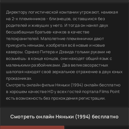
Директору логистической компании угрожают, намекая
на 2-х племянников - близнецов, оставшихся без
родителей и живущих у него. И тогда он нанял двух
бесшабашных братьев-качков в качестве
телохранителей. Малолетние племяннички дают
прикурить нянькам, изобретая всё новые и новые
каверзы. Однако Питера и Дэвида голыми руками не
возьмёшь: в конце концов, они находят общий язык с
маленькими разбойниками. Два великовозрастных
шалопая находят своё зеркальное отражение в двух юных
проказниках.
Смотреть онлайн фильм Няньки (1994) онлайн бесплатно
в хорошем качестве HD у всех гостей портала Films Point
есть возможность без прохождения регистрации.
Смотреть онлайн Няньки (1994) бесплатно