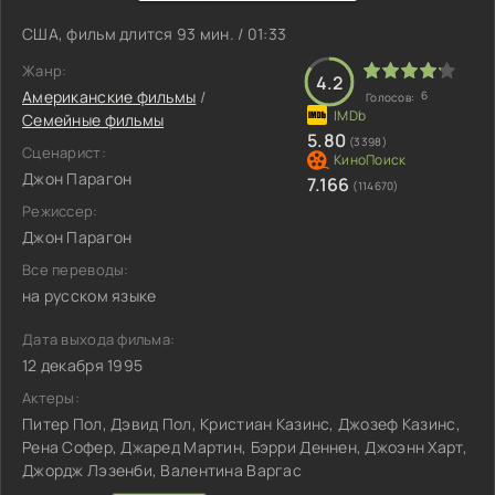
США, фильм длится 93 мин. / 01:33
Жанр:
4.2
Американские фильмы
/
6
Голосов:
Семейные фильмы
5.80
(3398)
Сценарист:
Джон Парагон
7.166
(114670)
Режиссер:
Джон Парагон
Все переводы:
на русском языке
Дата выхода фильма:
12 декабря 1995
Актеры:
Питер Пол, Дэвид Пол, Кристиан Казинс, Джозеф Казинс,
Рена Софер, Джаред Мартин, Бэрри Деннен, Джоэнн Харт,
Джордж Лэзенби, Валентина Варгас