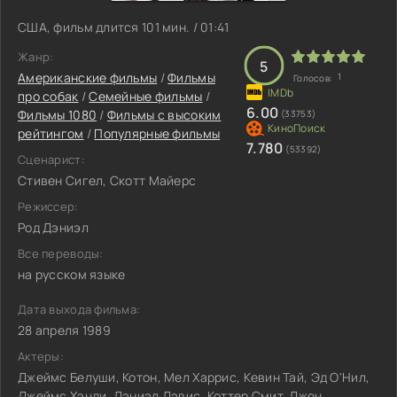
США, фильм длится 101 мин. / 01:41
Жанр:
5
Американские фильмы
/
Фильмы
1
Голосов:
про собак
/
Семейные фильмы
/
6.00
Фильмы 1080
/
Фильмы с высоким
(33753)
рейтингом
/
Популярные фильмы
7.780
(53392)
Сценарист:
Стивен Сигел, Скотт Майерс
Режиссер:
Род Дэниэл
Все переводы:
на русском языке
Дата выхода фильма:
28 апреля 1989
Актеры:
Джеймс Белуши, Котон, Мел Харрис, Кевин Тай, Эд О'Нил,
Джеймс Хэнди, Дэниэл Дэвис, Коттер Смит, Джон