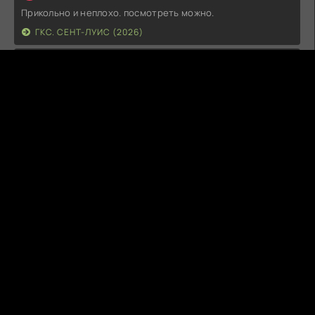
Прикольно и неплохо. посмотреть можно.
ГКС. СЕНТ-ЛУИС (2026)
Г
Гость максим
14.07.26
фильм не тот
ЭТО ХИТ! (2026)