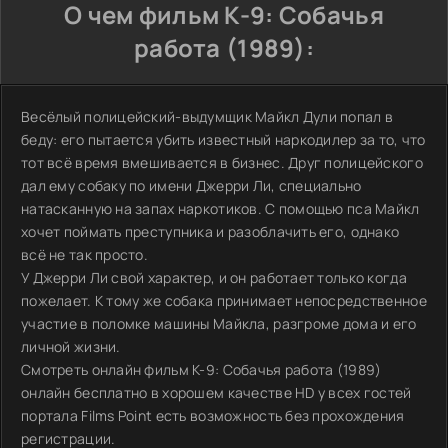
О чем фильм К-9: Собачья
работа (1989):
Весёлый полицейский-выдумщик Майкл Дули попал в
беду: его пытается убить известный наркодилер за то, что
тот всё время вмешивается в бизнес. Друг полицейского
дал ему собаку по имени Джерри Ли, специально
натасканную на запах наркотиков. С помощью пса Майкл
хочет поймать преступника и разоблачить его, однако
всё не так просто.
У Джерри Ли свой характер, и он работает только когда
пожелает. К тому же собака принимает непосредственное
участие в поломке машины Майкла, разгроме дома и его
личной жизни.
Смотреть онлайн фильм К-9: Собачья работа (1989)
онлайн бесплатно в хорошем качестве HD у всех гостей
портала Films Point есть возможность без прохождения
регистрации.