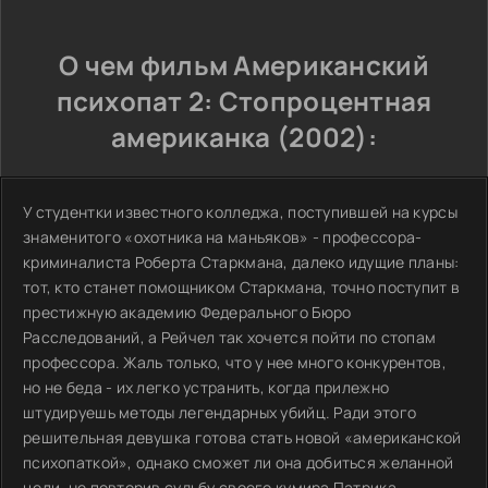
О чем фильм Американский
психопат 2: Стопроцентная
американка (2002):
У студентки известного колледжа, поступившей на курсы
знаменитого «охотника на маньяков» - профессора-
криминалиста Роберта Старкмана, далеко идущие планы:
тот, кто станет помощником Старкмана, точно поступит в
престижную академию Федерального Бюро
Расследований, а Рейчел так хочется пойти по стопам
профессора. Жаль только, что у нее много конкурентов,
но не беда - их легко устранить, когда прилежно
штудируешь методы легендарных убийц. Ради этого
решительная девушка готова стать новой «американской
психопаткой», однако сможет ли она добиться желанной
цели, не повторив судьбу своего кумира Патрика