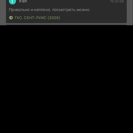
I
Irish
15.07.26
Прикольно и неплохо. посмотреть можно.
ГКС. СЕНТ-ЛУИС (2026)
Г
Гость максим
14.07.26
фильм не тот
ЭТО ХИТ! (2026)