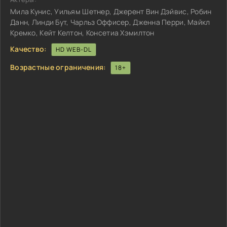
Мила Кунис, Уильям Шетнер, Джерент Вин Дэйвис, Робин
Данн, Линди Бут, Чарльз Оффисер, Дженна Перри, Майкл
Кремко, Кейт Келтон, Консетиа Хэмилтон
Качество:
HD WEB-DL
Возрастные ограничения:
18+