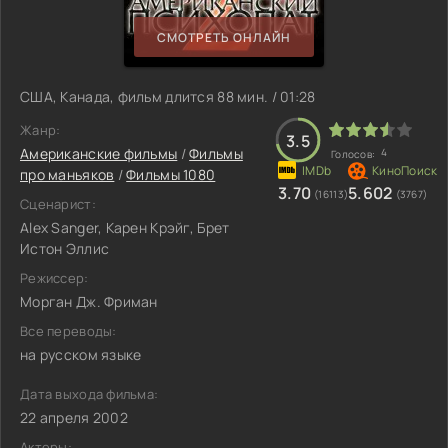
СМОТРЕТЬ ОНЛАЙН
США, Канада, фильм длится 88 мин. / 01:28
Жанр:
3.5
Американские фильмы
/
Фильмы
4
Голосов:
про маньяков
/
Фильмы 1080
3.70
5.602
(16113)
(3767)
Сценарист:
Alex Sanger, Карен Крэйг, Брет
Истон Эллис
Режиссер:
Морган Дж. Фриман
Все переводы:
на русском языке
Дата выхода фильма:
22 апреля 2002
Актеры: