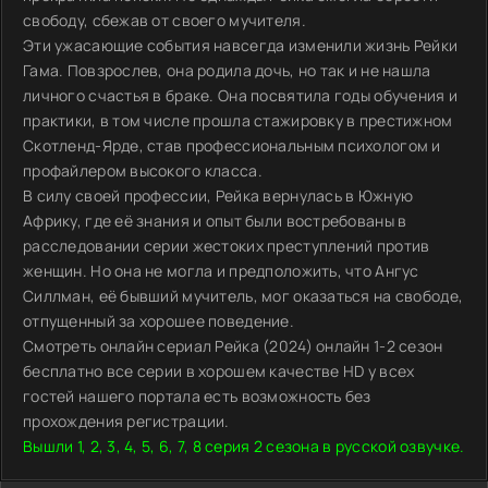
свободу, сбежав от своего мучителя.
Эти ужасающие события навсегда изменили жизнь Рейки
Гама. Повзрослев, она родила дочь, но так и не нашла
личного счастья в браке. Она посвятила годы обучения и
практики, в том числе прошла стажировку в престижном
Скотленд-Ярде, став профессиональным психологом и
профайлером высокого класса.
В силу своей профессии, Рейка вернулась в Южную
Африку, где её знания и опыт были востребованы в
расследовании серии жестоких преступлений против
женщин. Но она не могла и предположить, что Ангус
Силлман, её бывший мучитель, мог оказаться на свободе,
отпущенный за хорошее поведение.
Смотреть онлайн сериал Рейка (2024) онлайн 1-2 сезон
бесплатно все серии в хорошем качестве HD у всех
гостей нашего портала есть возможность без
прохождения регистрации.
Вышли 1, 2, 3, 4, 5, 6, 7, 8 серия 2 сезона в русской озвучке.