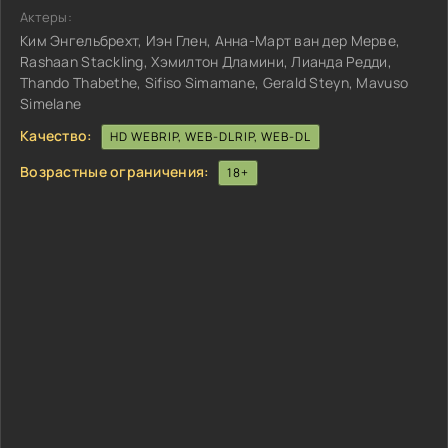
Актеры:
Ким Энгельбрехт, Иэн Глен, Анна-Март ван дер Мерве,
Rashaan Stackling, Хэмилтон Дламини, Лианда Редди,
Thando Thabethe, Sifiso Simamane, Gerald Steyn, Mavuso
Simelane
Качество:
HD WEBRIP, WEB-DLRIP, WEB-DL
Возрастные ограничения:
18+