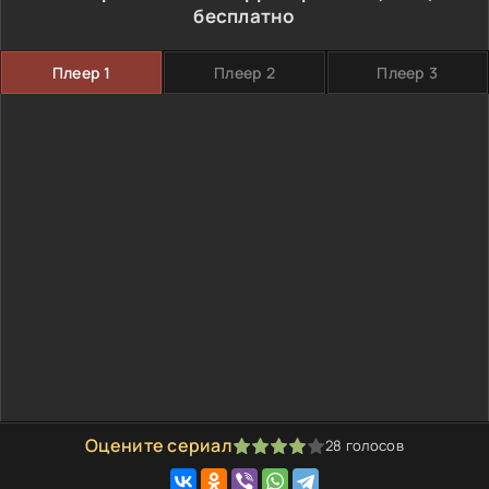
бесплатно
Плеер 1
Плеер 2
Плеер 3
Оцените сериал
28
голосов
80
1
2
3
4
5