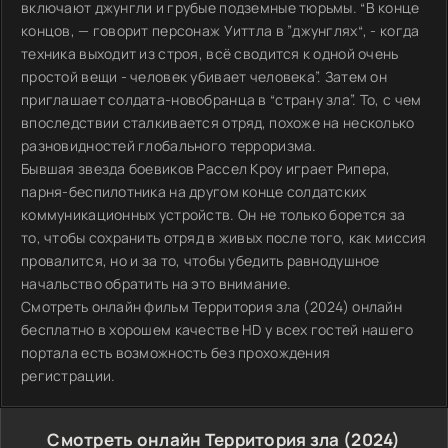
включают джунгли и грубые подземные тюрьмы. “В конце
концов, — говорит персонаж Уиттла в ”джунглях“, - когда
техника выходит из строя, всё сводится к одной очень
простой вещи - человек убивает человека”. Затем он
приглашает солдата-новобранца в “страну зла”. То, с чем
впоследствии сталкивается отряд, похоже на несколько
разновидностей глобального терроризма.
Бывшая звезда боевиков Рассел Кроу играет Рипера,
парня-беспилотника на другом конце солдатских
коммуникационных устройств. Он не только борется за
то, чтобы сохранить отряд в живых после того, как миссия
провалится, но и за то, чтобы убедить равнодушное
начальство обратить на это внимание.
Смотреть онлайн фильм Территория зла (2024) онлайн
бесплатно в хорошем качестве HD у всех гостей нашего
портала есть возможность без прохождения
регистрации.
Смотреть онлайн Территория зла (2024)