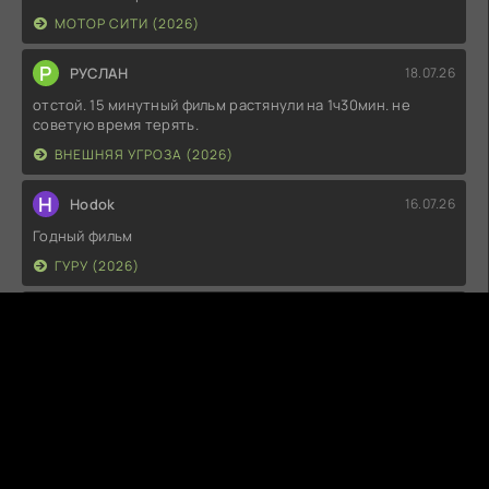
МОТОР СИТИ (2026)
Р
РУСЛАН
18.07.26
отстой. 15 минутный фильм растянули на 1ч30мин. не
советую время терять.
ВНЕШНЯЯ УГРОЗА (2026)
H
Hodok
16.07.26
Годный фильм
ГУРУ (2026)
I
Irish
15.07.26
Прикольно и неплохо. посмотреть можно.
ГКС. СЕНТ-ЛУИС (2026)