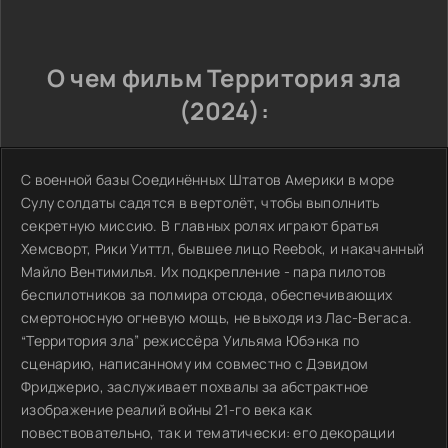
О чем фильм Территория зла
(2024):
С военной базы Соединённых Штатов Америки в море
Сулу солдаты садятся в вертолёт, чтобы выполнить
секретную миссию. В главных ролях играют братья
Хемсворт, Рики Уиттл, бывшее лицо Reebok, и накачанный
Майло Вентимилья. Их подкрепление - пара пилотов
беспилотников за полмира отсюда, обеспечивающих
смертоносную огневую мощь, не выходя из Лас-Вегаса.
“Территория зла” режиссёра Уильяма Юбэнка по
сценарию, написанному им совместно с Дэвидом
Фриджерио, заслуживает похвалы за абстрактное
изображение реалий войны 21-го века как
повествовательно, так и тематически: его декорации