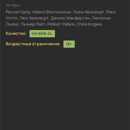
Актеры:
Рассел Кроу, Майло Вентимилья, Лиам Хемсворт, Рики
Уиттл, Люк Хемсворт, Дэниэл Макферсон, Линкольн
Льюис, Ганнер Райт, Роберт Рабия, Chika Ikogwe
Качество:
HD WEB-DL
Возрастные ограничения:
18+