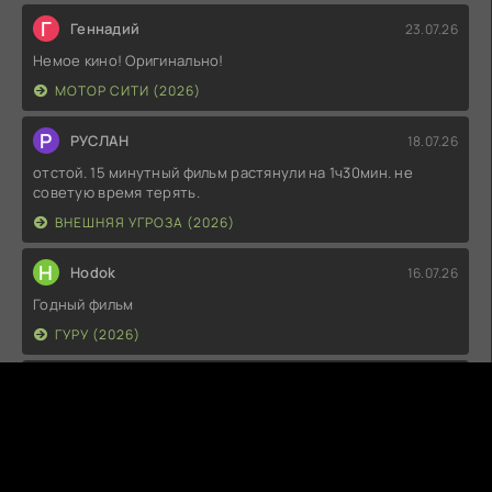
Г
Геннадий
23.07.26
Немое кино! Оригинально!
МОТОР СИТИ (2026)
Р
РУСЛАН
18.07.26
отстой. 15 минутный фильм растянули на 1ч30мин. не
советую время терять.
ВНЕШНЯЯ УГРОЗА (2026)
H
Hodok
16.07.26
Годный фильм
ГУРУ (2026)
I
Irish
15.07.26
Прикольно и неплохо. посмотреть можно.
ГКС. СЕНТ-ЛУИС (2026)