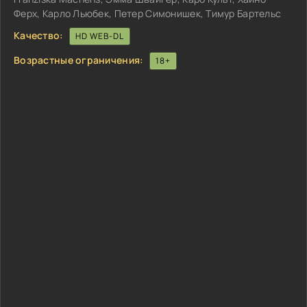
Ферх, Карло Льюбек, Петер Симонишек, Тимур Бартельс
Качество:
HD WEB-DL
Возрастные ограничения:
18+