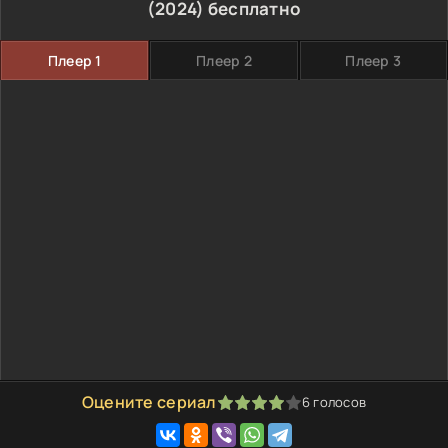
(2024) бесплатно
Плеер 1
Плеер 2
Плеер 3
Оцените сериал
6
голосов
80
1
2
3
4
5