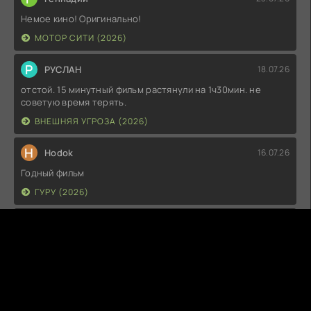
Немое кино! Оригинально!
МОТОР СИТИ (2026)
Р
РУСЛАН
18.07.26
отстой. 15 минутный фильм растянули на 1ч30мин. не
советую время терять.
ВНЕШНЯЯ УГРОЗА (2026)
H
Hodok
16.07.26
Годный фильм
ГУРУ (2026)
I
Irish
15.07.26
Прикольно и неплохо. посмотреть можно.
ГКС. СЕНТ-ЛУИС (2026)