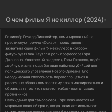
О чем фильм Я не киллер (2024):
Режиссёр Ричард Линклейтер, номинированный на
престижную премию «Оскар», представляет
захватывающий фильм "Я не киллер", в котором
фигурирует Глен Пауэлл в роли профессора Гэри
Джонсона. Уважаемый академик, Гэри Джонсон, ведёт
двойную жизнь, подрабатывая наёмным убийцей для
полицейского управления Нового Орлеана. Его
неординарная способность перевоплощаться в
различные образы помогает ему ловко маскироваться и
обманывать тех, кто пытается избавиться от своих
противников.
Неожиданно для самого себя, Гэри оказывается на
морально опасной грани, когда начинает испытывать
романтическое влечение к одной из своих потенциальных