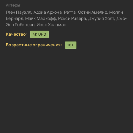
Актеры:
Глен Пауэлл, Адриа Архона, Ретта, Остин Амелио, Молли
Бернард, Майк Маркофф, Рокси Ривера, Джулия Холт, Джо-
Энн Робинсон, Ивэн Холцман
Качество:
4K UHD
Возрастные ограничения:
18+