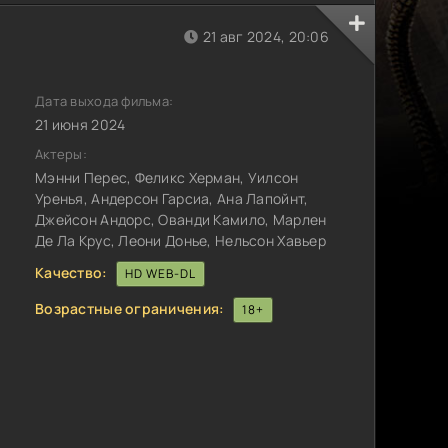
21 авг 2024, 20:06
Дата выхода фильма:
21 июня 2024
Актеры:
Мэнни Перес, Феликс Херман, Уилсон
Уренья, Андерсон Гарсиа, Ана Лапойнт,
Джейсон Андорс, Ованди Камило, Марлен
Де Ла Крус, Леони Донье, Нельсон Хавьер
Качество:
HD WEB-DL
Возрастные ограничения:
18+