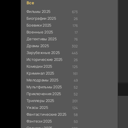
Все
Фильмы 2025
673
Биографии 2025
26
Боевики 2025
176
Военные 2025
17
Детективы 2025
76
Драмы 2025
302
Зарубежные 2025
445
Исторические 2025
26
Комедии 2025
125
Криминал 2025
161
Мелодрамы 2025
49
Мультфильмы 2025
52
20
Приключения 2025
52
Триллеры 2025
201
Ужасы 2025
124
Фантастические 2025
58
Фэнтези 2025
50