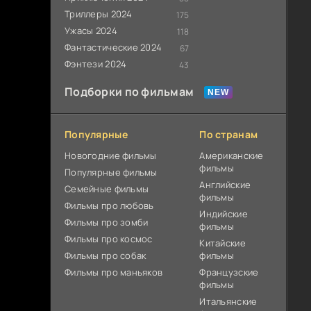
Триллеры 2024
175
Ужасы 2024
118
Фантастические 2024
67
Фэнтези 2024
43
Подборки по фильмам
Популярные
По странам
Новогодние фильмы
Американские
фильмы
Популярные фильмы
Английские
Cемейные фильмы
фильмы
Фильмы про любовь
Индийские
Фильмы про зомби
фильмы
Фильмы про космос
Китайские
Фильмы про собак
фильмы
Фильмы про маньяков
Французские
фильмы
Итальянские