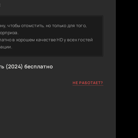
:
, чтобы отомстить, но только для того,
сюрприза.
атно в хорошем качестве HD у всех гостей
рации.
ь (2024) бесплатно
НЕ РАБОТАЕТ?