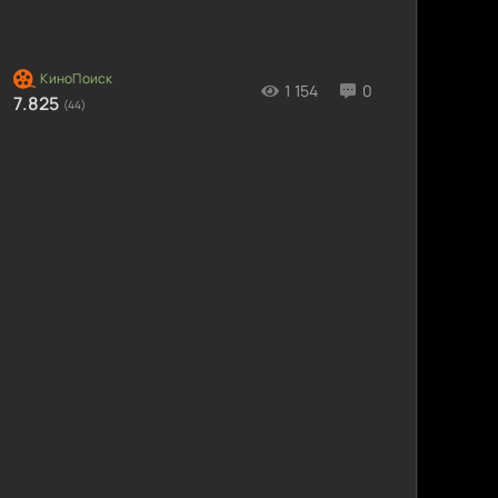
1 154
0
7.825
(44)