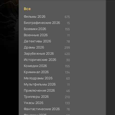
Все
Фильмы 2026
675
Биографические 2026
15
Боевики 2026
155
Военные 2026
11
Детективы 2026
78
Драмы 2026
299
Зарубежные 2026
420
Исторические 2026
30
Комедии 2026
155
Криминал 2026
134
Мелодрамы 2026
63
Мультфильмы 2026
11
Приключения 2026
46
Триллеры 2026
210
Ужасы 2026
133
Фантастические 2026
76