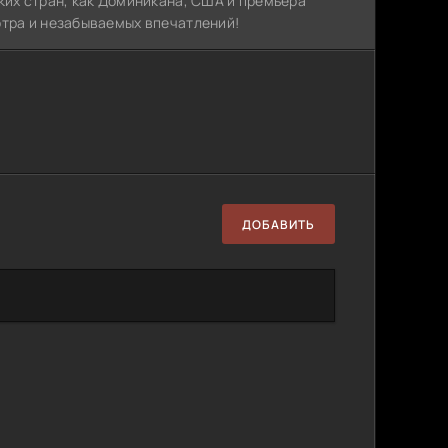
ких стран, как Доминикана, США и премьера
отра и незабываемых впечатлений!
ДОБАВИТЬ