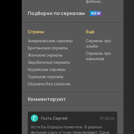
фильмы
Подборки по сериалам
Страны
Ещё
Американские сериалы
Сериалы про
зомби
Британские сериалы
Сериалы про
Женские сериалы
маньяков
Зарубежные сериалы
Корейские сериалы
Турецкие сериалы
Сериалы без сезонов
Комментируют
Г
Гость Сергей
07.08.26
Хотя бы бороды поменяли. В разных
фильмах одну и туже приклеивают. Одна