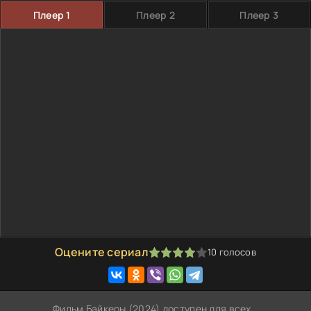
Плеер 1
Плеер 2
Плеер 3
Оцените сериал
10
голосов
80
1
2
3
4
5
Фильм Байкеры (2024) доступен для всех