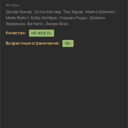
Актеры:
Джоди Комер, Остин Батлер, Том Харди, Майкл Шеннон,
Майк Фейст, Бойд Холбрук, Норман Ридус, Дэймон
Херриман, Бо Напп, Эмори Коэн
Качество:
HD WEB-DL
Возрастные ограничения:
18+