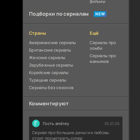
фильмы
Подборки по сериалам
Страны
Ещё
Американские сериалы
Сериалы про
зомби
Британские сериалы
Сериалы про
Женские сериалы
маньяков
Зарубежные сериалы
Корейские сериалы
Турецкие сериалы
Сериалы без сезонов
Комментируют
Г
Гость andrey
30.07.26
Сериал про большие деньги и любовь
стоит посмотреть,супер