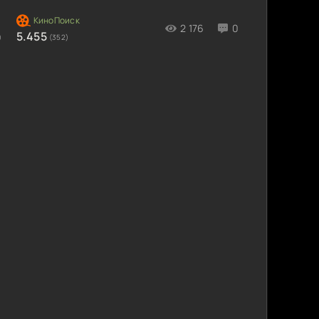
2 176
0
5.455
)
(352)