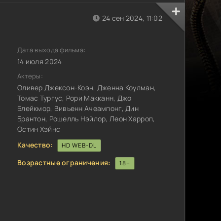
24 сен 2024, 11:02
Дата выхода фильма:
14 июля 2024
Актеры:
Оливер Джексон-Коэн, Дженна Коулман,
Томас Тургус, Рори Макканн, Джо
Блейкмор, Вивьенн Ачеампонг, Дин
Брантон, Рошелль Нэйлор, Леон Харроп,
Остин Хэйнс
Качество:
HD WEB-DL
Возрастные ограничения:
18+