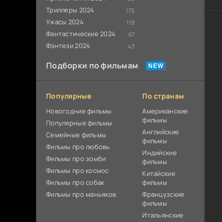
Триллеры 2024
175
Ужасы 2024
118
Фантастические 2024
67
Фэнтези 2024
43
Подборки по фильмам
Популярные
По странам
Новогодние фильмы
Американские
фильмы
Популярные фильмы
Английские
Cемейные фильмы
фильмы
Фильмы про любовь
Индийские
Фильмы про зомби
фильмы
Фильмы про космос
Китайские
Фильмы про собак
фильмы
Фильмы про маньяков
Французские
фильмы
Итальянские