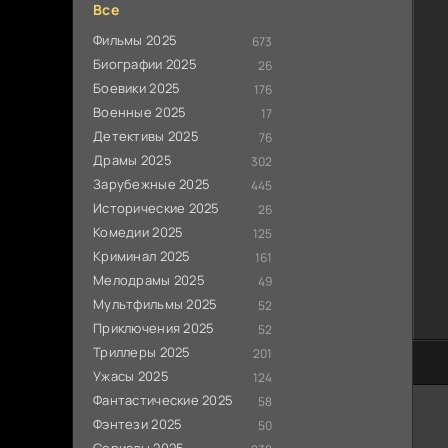
Все
Фильмы 2025
673
Биографии 2025
26
Боевики 2025
176
Военные 2025
17
Детективы 2025
76
Драмы 2025
302
Зарубежные 2025
445
Исторические 2025
26
Комедии 2025
125
Криминал 2025
161
Мелодрамы 2025
49
Мультфильмы 2025
52
Приключения 2025
52
Триллеры 2025
201
80
Ужасы 2025
124
Фантастические 2025
58
Фэнтези 2025
50