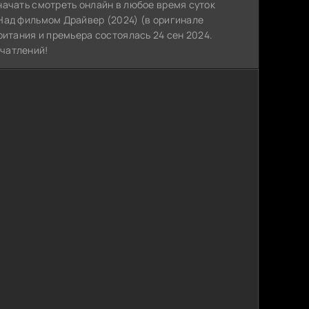
начать смотреть онлайн в любое время суток
Над фильмом Драйвер (2024) (в оригинале
ритания и премьера состоялась 24 сен 2024.
чатлений!