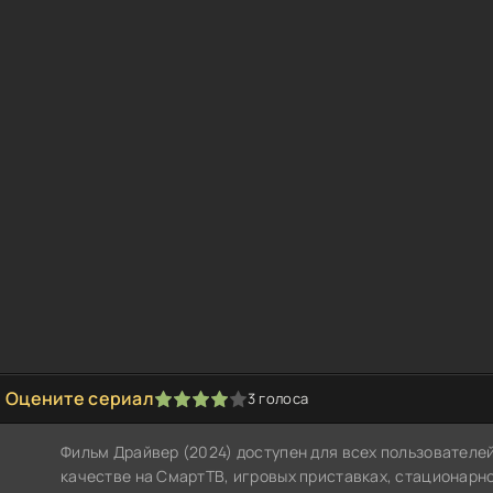
Оцените сериал
3
голоса
1
2
3
4
5
Фильм Драйвер (2024) доступен для всех пользователе
качестве на СмартТВ, игровых приставках, стационар