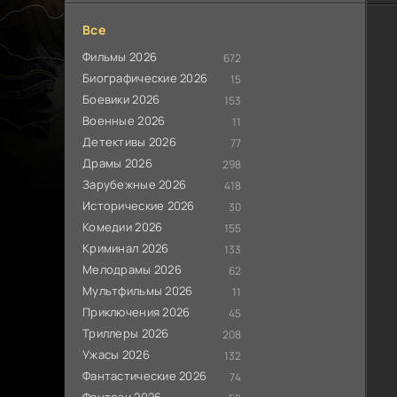
Все
Фильмы 2026
672
Биографические 2026
15
Боевики 2026
153
Военные 2026
11
Детективы 2026
77
Драмы 2026
298
Зарубежные 2026
418
Исторические 2026
30
Комедии 2026
155
Криминал 2026
133
Мелодрамы 2026
62
Мультфильмы 2026
11
Приключения 2026
45
Триллеры 2026
208
Ужасы 2026
132
Фантастические 2026
74