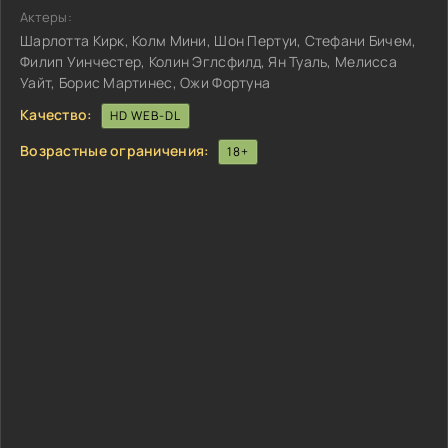
Актеры:
Шарлотта Кирк, Колм Мини, Шон Пертуи, Стефани Бичем,
Филип Уинчестер, Колин Эглсфилд, Ян Туаль, Мелисса
Уайт, Борис Мартинес, Ожи Фортуна
Качество:
HD WEB-DL
Возрастные ограничения:
18+