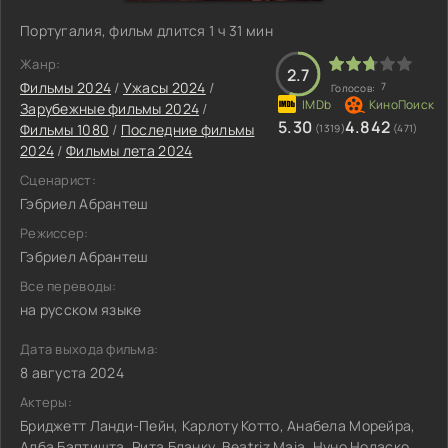
Португалия, фильм длится 1 ч 31 мин
Жанр:
2.7
Фильмы 2024
/
Ужасы 2024
/
7
Голосов:
Зарубежные фильмы 2024
/
5.30
4.842
Фильмы 1080
/
Последние фильмы
(1319)
(471)
2024
/
Фильмы лета 2024
Сценарист:
Гэбриел Абрантеш
Режиссер:
Гэбриел Абрантеш
Все переводы:
на русском языке
Дата выхода фильма:
8 августа 2024
Актеры:
Бриджетт Ланди-Пейн, Карлоту Котто, Анабела Морейра,
Алба Баптишта, Рита Бланку, Beatriz Maia, Нуно Ноласко,