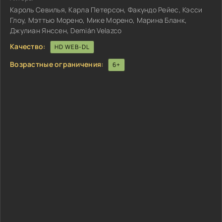
Кароль Севилья, Карла Петерсон, Факундо Рейес, Кэсси
Глоу, Мэттью Морено, Мике Морено, Марина Бланк,
Джулиан Янссен, Demián Velazco
Качество:
HD WEB-DL
Возрастные ограничения:
6+