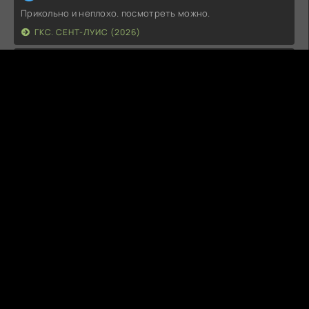
Прикольно и неплохо. посмотреть можно.
ГКС. СЕНТ-ЛУИС (2026)
Г
Гость максим
14.07.26
фильм не тот
ЭТО ХИТ! (2026)