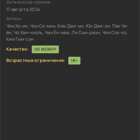
Дата выхода сериала:
17 августа 2024
Актеры:
Чон Хэ-ин, Чон Со-мин, Ким Джи-ын, Юн Джи-он, Пак Чи-
ён, Чо Хан-чхоль, Чан Ён-нам, Ли Сын-джун, Чон Сок-хо,
Ким Гым-сун
Качество:
HD WEBRIP
Возрастные ограничения:
18+