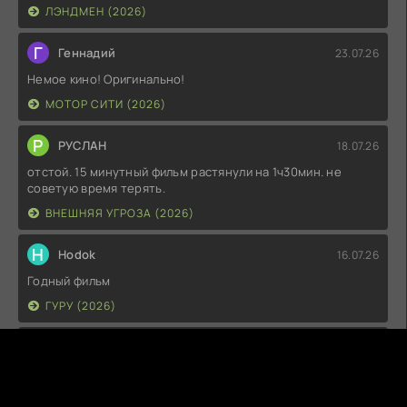
ЛЭНДМЕН (2026)
Г
Геннадий
23.07.26
Немое кино! Оригинально!
МОТОР СИТИ (2026)
Р
РУСЛАН
18.07.26
отстой. 15 минутный фильм растянули на 1ч30мин. не
советую время терять.
ВНЕШНЯЯ УГРОЗА (2026)
H
Hodok
16.07.26
Годный фильм
ГУРУ (2026)
I
Irish
15.07.26
Прикольно и неплохо. посмотреть можно.
ГКС. СЕНТ-ЛУИС (2026)