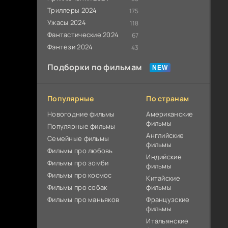
Триллеры 2024
175
Ужасы 2024
118
Фантастические 2024
67
Фэнтези 2024
43
Подборки по фильмам
Популярные
По странам
Новогодние фильмы
Американские
фильмы
Популярные фильмы
Английские
Cемейные фильмы
фильмы
Фильмы про любовь
Индийские
Фильмы про зомби
фильмы
Фильмы про космос
Китайские
Фильмы про собак
фильмы
Фильмы про маньяков
Французские
фильмы
Итальянские