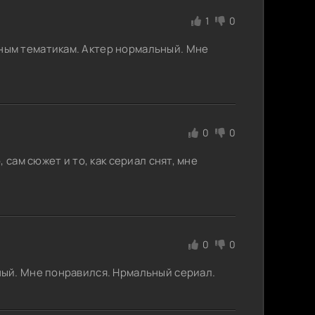
1
0
ым тематикам. Актер нормальный. Мне
0
0
 сам сюжет и то, как сериал снят, мне
0
0
ый. Мне понравился. Нрмальный сериал.