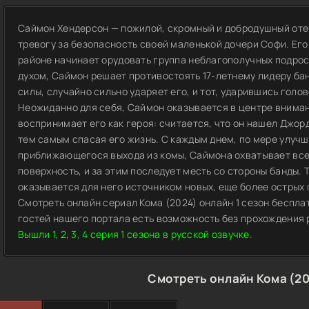
Саймон Хендерсон — пожилой, скромный и добродушный от
тревогу за безопасность своей маленькой дочери Софи. Его 
районе начинает орудовать группа неблагополучных подро
духом, Саймон решает противостоять 17-летнему лидеру бан
силы, случайно сильно ударяет его, и тот, ударившись голов
Неожиданно для себя, Саймон оказывается в центре внима
воспринимает его как героя: считается, что он нашел Джо
тем самым спасая его жизнь. С каждым днем, по мере улуч
приближающегося выхода из комы, Саймона охватывает все 
поверхность, и за этим последует месть со стороны банды.
оказывается для него источником новых, еще более острых
Смотреть онлайн сериал Кома (2024) онлайн 1 сезон беспла
гостей нашего портала есть возможность без прохождения 
Вышли 1, 2, 3, 4 серия 1 сезона в русской озвучке.
Смотреть онлайн Кома (20