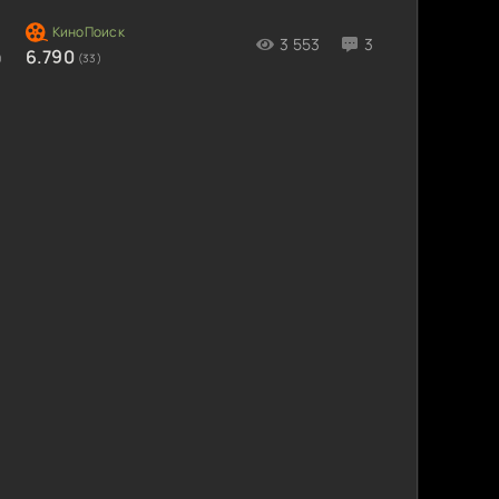
3 553
3
6.790
)
(33)