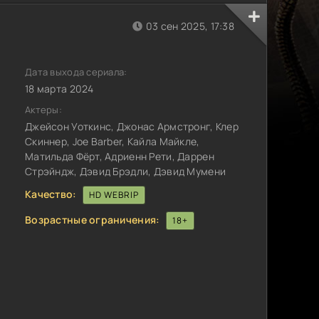
03 сен 2025, 17:38
Дата выхода сериала:
18 марта 2024
Актеры:
Джейсон Уоткинс, Джонас Армстронг, Клер
Скиннер, Joe Barber, Кайла Майкле,
Матильда Фёрт, Адриенн Рети, Даррен
Стрэйндж, Дэвид Брэдли, Дэвид Мумени
Качество:
HD WEBRIP
Возрастные ограничения:
18+