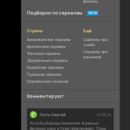
фильмы
Подборки по сериалам
Страны
Ещё
Американские сериалы
Сериалы про
зомби
Британские сериалы
Сериалы про
Женские сериалы
маньяков
Зарубежные сериалы
Корейские сериалы
Турецкие сериалы
Сериалы без сезонов
Комментируют
Г
Гость Сергей
07.08.26
Хотя бы бороды поменяли. В разных
фильмах одну и туже приклеивают. Одна