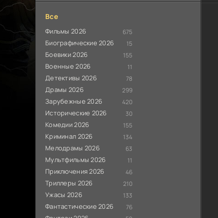
Все
Фильмы 2026
675
Биографические 2026
15
Боевики 2026
155
Военные 2026
11
Детективы 2026
78
Драмы 2026
299
Зарубежные 2026
420
Исторические 2026
30
Комедии 2026
155
Криминал 2026
134
Мелодрамы 2026
63
Мультфильмы 2026
11
Приключения 2026
46
Триллеры 2026
210
Ужасы 2026
133
Фантастические 2026
76