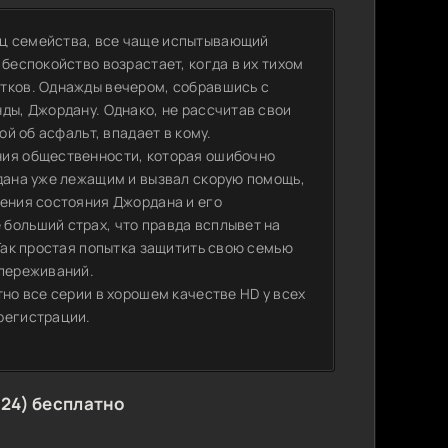
ец семейства, все чаще испытывающий
беспокойство возрастает, когда в их тихом
стков. Однажды вечером, собравшись с
ды, Джордану. Однако, не рассчитав свои
ой об асфальт, впадает в кому.
ния общественности, которая ошибочно
рдана уже лежащим и вызвал скорую помощь,
шения состояния Джордана и его
больший страх, что правда всплывет на
 Так простая попытка защитить свою семью
 переживаний.
тно все серии в хорошем качестве HD у всех
регистрации.
24) бесплатно