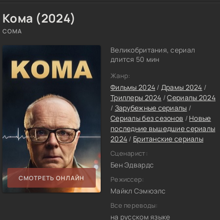
Кома (2024)
COMA
Великобритания, сериал
длится 50 мин
Жанр:
Фильмы 2024
/
Драмы 2024
/
Триллеры 2024
/
Сериалы 2024
/
Зарубежные сериалы
/
Сериалы без сезонов
/
Новые
последние вышедшие сериалы
2024
/
Британские сериалы
Сценарист:
Бен Эдвардс
СМОТРЕТЬ ОНЛАЙН
Режиссер:
Майкл Сэмюэлс
Все переводы:
на русском языке