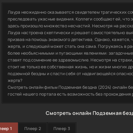
Лаура неожиданно оказывается свидетелем трагических соб
преследовать ужасные видения. Коллеги сообщают ей, что 
здесь произошло множество несчастий. Несмотря на расска
Лаура настроена скептически и решает самостоятельно выя
призвав на помощь знакомого детектива. Однако, кажется,
жертв, и следующей может стать она сама. Погружаясь в ра
более необъяснимыми и пугающими явлениями: загадочные 
ставят под сомнение ее здравомыслие. Несмотря на страхи, 
стоит не только ее собственная жизнь, но и жизни многих др
подземной бездны и спасти себя от надвигающейся опаснос
жертв?
Смотреть онлайн фильм Подземная бездна (2024) онлайн бе
гостей нашего портала есть возможность без прохождения 
Смотреть онлайн Подземная безд
леер 1
Плеер 2
Плеер 3