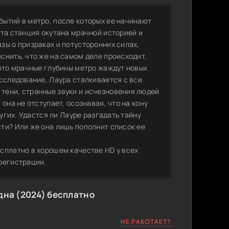
ытий в метро, после которых ее начинают
эта станция окутана мрачной историей и
зы о призраках и потусторонних силах,
снить, что же на самом деле происходит,
 что мрачные глубины метро жаждут новых
сследование, Лаура сталкивается с все
тени, странные звуки и исчезновения людей
она не отступает, осознавая, что на кону
угих. Удастся ли Лауре разгадать тайну
ти? Или же она лишь пополнит список ее
сплатно в хорошем качестве HD у всех
регистрации.
на (2024) бесплатно
НЕ РАБОТАЕТ?