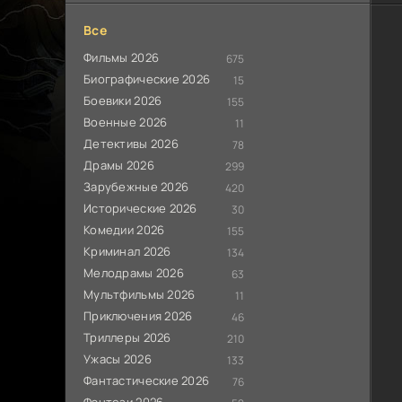
Все
Фильмы 2026
675
Биографические 2026
15
Боевики 2026
155
Военные 2026
11
Детективы 2026
78
Драмы 2026
299
Зарубежные 2026
420
Исторические 2026
30
Комедии 2026
155
Криминал 2026
134
Мелодрамы 2026
63
Мультфильмы 2026
11
Приключения 2026
46
Триллеры 2026
210
Ужасы 2026
133
Фантастические 2026
76