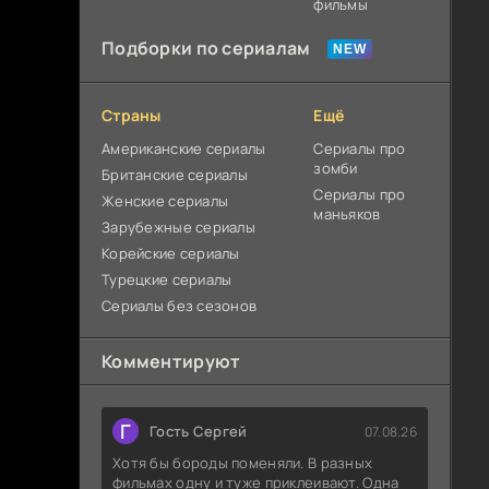
фильмы
Подборки по сериалам
Страны
Ещё
Американские сериалы
Сериалы про
зомби
Британские сериалы
Сериалы про
Женские сериалы
маньяков
Зарубежные сериалы
Корейские сериалы
Турецкие сериалы
Сериалы без сезонов
Комментируют
Г
Гость Сергей
07.08.26
Хотя бы бороды поменяли. В разных
фильмах одну и туже приклеивают. Одна