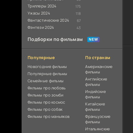
Триллеры 2024
175
Ужасы 2024
118
Фантастические 2024
67
Фэнтези 2024
43
Подборки по фильмам
Популярные
По странам
Новогодние фильмы
Американские
фильмы
Популярные фильмы
Английские
Cемейные фильмы
фильмы
Фильмы про любовь
Индийские
Фильмы про зомби
фильмы
Фильмы про космос
Китайские
Фильмы про собак
фильмы
Фильмы про маньяков
Французские
фильмы
Итальянские