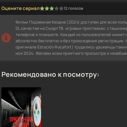
Оцените сериал
12
голосов
1
2
3
4
5
Фильм Подземная бездна (2024) доступен для всех пол
DL качестве на СмартТВ, игровых приставках, стацион
телефоне и планшете. Каждый из пользователей может 
абсолютно бесплатно и без прохождения регистрации. 
оригинале Estación Rocafort) трудились уроженцы таких
ноя 2024. Желаем всем приятного просмотра и незабы
Рекомендовано к посмотру: