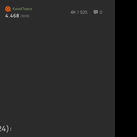
1 925
0
4.468
(1018)
4):