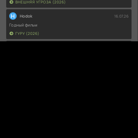
ВНЕШНЯЯ УГРОЗА (2026)
H
Hodok
16.07.26
Годный фильм
ГУРУ (2026)
I
Irish
15.07.26
Прикольно и неплохо. посмотреть можно.
ГКС. СЕНТ-ЛУИС (2026)