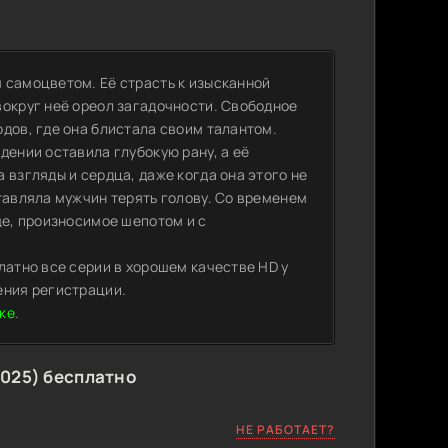
 самоцветом. Её страсть к изысканной
вокруг неё ореол загадочности. Свободное
дов, где она блистала своим талантом.
дении оставила глубокую рану, а её
 взгляды и сердца, даже когда она этого не
тавляла мужчин терять голову. Со временем
ще, произносимое шепотом и с
латно все серии в хорошем качестве HD у
ения регистрации.
чке.
025) бесплатно
НЕ РАБОТАЕТ?