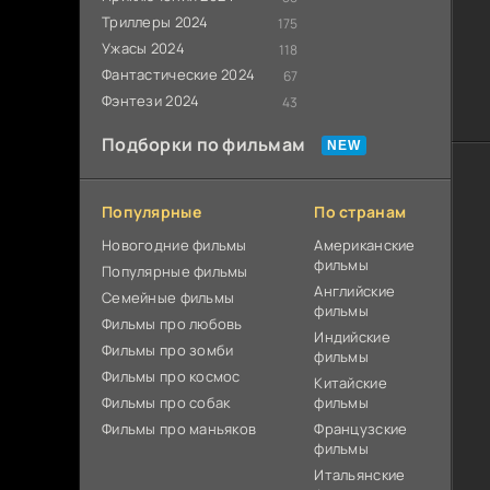
Триллеры 2024
175
Ужасы 2024
118
Фантастические 2024
67
Фэнтези 2024
43
Подборки по фильмам
Популярные
По странам
Новогодние фильмы
Американские
фильмы
Популярные фильмы
Английские
Cемейные фильмы
фильмы
Фильмы про любовь
Индийские
Фильмы про зомби
фильмы
Фильмы про космос
Китайские
Фильмы про собак
фильмы
Фильмы про маньяков
Французские
фильмы
Итальянские