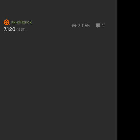
3 055
2
7.120
(1537)