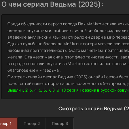
О чем сериал Ведьма (2025):
Среди обыденности серого города Пак Ми Чжон сияла ярким
одежде и неукротимая любовь к личной свободе создавали 
владение английским языком открыло ей двери в мир перево
Однако судьба не баловала Ми Чжон: потеря матери при рож
необычная притягательность, будто магнетизм, притягивала
желала. Эта незримая сила, этот флер таинственности, зас
в городе поползли слухи, и за Ми Чжон закрепилось прозви
благоговением – "ведьма".
Смотреть онлайн сериал Ведьма (2025) онлайн 1 сезон бесп
всех гостей нашего портала есть возможность без прохожд
Вышли 1, 2, 3, 4, 5, 6, 7, 8, 9, 10 серия 1 сезона в русской озву
Смотреть онлайн Ведьма (2
леер 1
Плеер 2
Плеер 3