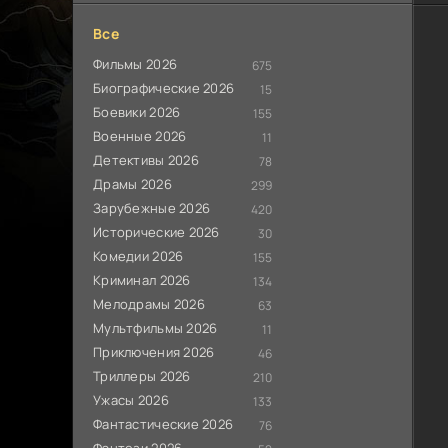
Все
Фильмы 2026
675
Биографические 2026
15
Боевики 2026
155
Военные 2026
11
Детективы 2026
78
Драмы 2026
299
Зарубежные 2026
420
Исторические 2026
30
Комедии 2026
155
Криминал 2026
134
Мелодрамы 2026
63
Мультфильмы 2026
11
Приключения 2026
46
Триллеры 2026
210
Ужасы 2026
133
Фантастические 2026
76