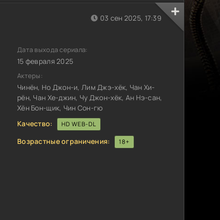
03 сен 2025, 17:39
Дата выхода сериала:
15 февраля 2025
Актеры:
Чинён, Но Джон-и, Лим Джэ-хёк, Чан Хи-
рён, Чан Хе-джин, Чу Джон-хёк, Ан Нэ-сан,
Хён Бон-щик, Чин Сон-гю
Качество:
HD WEB-DL
Возрастные ограничения:
18+