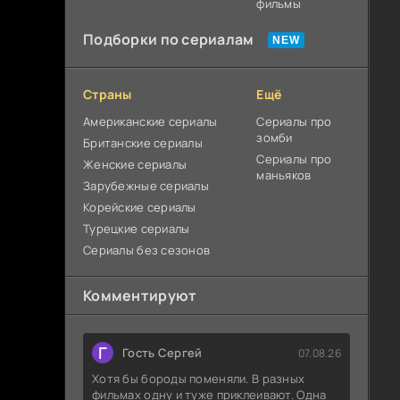
фильмы
Подборки по сериалам
Страны
Ещё
Американские сериалы
Сериалы про
зомби
Британские сериалы
Сериалы про
Женские сериалы
маньяков
Зарубежные сериалы
Корейские сериалы
Турецкие сериалы
Сериалы без сезонов
Комментируют
Г
Гость Сергей
07.08.26
Хотя бы бороды поменяли. В разных
фильмах одну и туже приклеивают. Одна