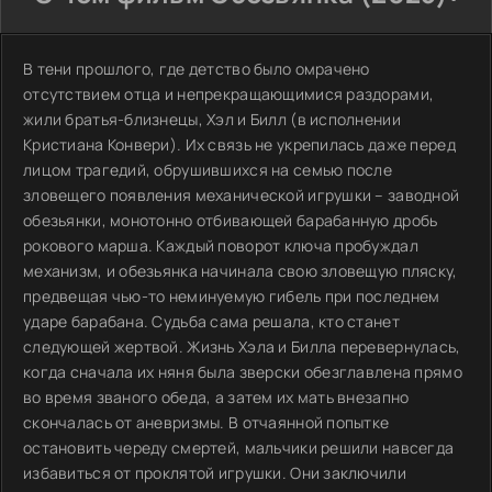
В тени прошлого, где детство было омрачено
отсутствием отца и непрекращающимися раздорами,
жили братья-близнецы, Хэл и Билл (в исполнении
Кристиана Конвери). Их связь не укрепилась даже перед
лицом трагедий, обрушившихся на семью после
зловещего появления механической игрушки – заводной
обезьянки, монотонно отбивающей барабанную дробь
рокового марша. Каждый поворот ключа пробуждал
механизм, и обезьянка начинала свою зловещую пляску,
предвещая чью-то неминуемую гибель при последнем
ударе барабана. Судьба сама решала, кто станет
следующей жертвой. Жизнь Хэла и Билла перевернулась,
когда сначала их няня была зверски обезглавлена прямо
во время званого обеда, а затем их мать внезапно
скончалась от аневризмы. В отчаянной попытке
остановить череду смертей, мальчики решили навсегда
избавиться от проклятой игрушки. Они заключили