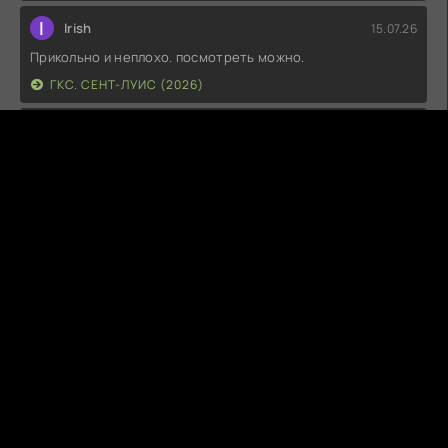
I
Irish
15.07.26
Прикольно и неплохо. посмотреть можно.
ГКС. СЕНТ-ЛУИС (2026)
Г
Гость максим
14.07.26
фильм не тот
ЭТО ХИТ! (2026)