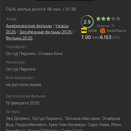
США, фильм длится 98 мин. / 01:38
Жанр:
2.9
Американские фильмы
/
Ужасы
14
Голосов:
2025
/
Зарубежные фильмы 2025
/
7.00
6.153
Фильмы 2025
(682)
(1174)
Сценарист:
Осгуд Перкинс, Стивен Кинг
Режиссер:
Осгуд Перкинс
Все переводы:
на русском языке
Дата выхода фильма:
19 февраля 2025
Актеры:
Тео Джеймс, Осгуд Перкинс, Татьяна Маслани, Элайджа
Вуд, Лаура Меннелл, Кристиан Конвери, Сара Леви, Роэн
Кэмпбелл, Колин О'Брайэн, Corin Clark