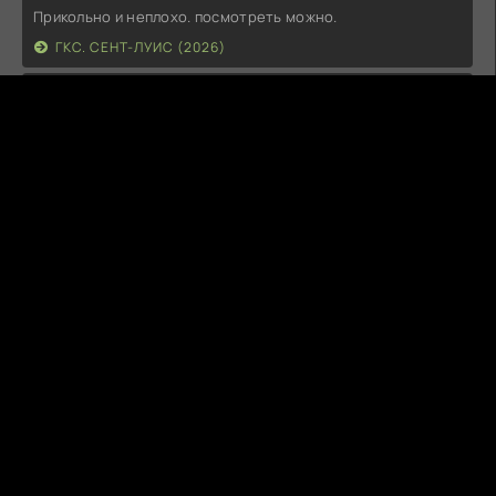
Прикольно и неплохо. посмотреть можно.
ГКС. СЕНТ-ЛУИС (2026)
Г
Гость максим
14.07.26
фильм не тот
ЭТО ХИТ! (2026)