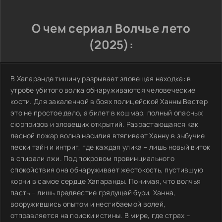
О чем сериал Волчье лето
(2025):
В Хапаранде тишину разрывает зловещая находка: в
утробе убитого волка обнаруживаются человеческие
кости. Для закаленной в боях полицейской Ханны Вестер
это не простое дело, а билет в кошмар, полный опасных
сюрпризов и зловещих открытий. Разрастающаяся как
лесной пожар волна насилия втягивает Ханну в зыбучие
пески тайн и интриг, где каждая улика – лишь новый виток
в спирали лжи. Под покровом провинциального
спокойствия она обнаруживает жестокость, пустившую
корни в самое сердце Хапаранды. Понимая, что волчья
пасть – лишь предвестие грядущей бури, Ханна,
вооружившись опытом и несгибаемой волей,
отправляется на поиски истины. В мире, где страх –