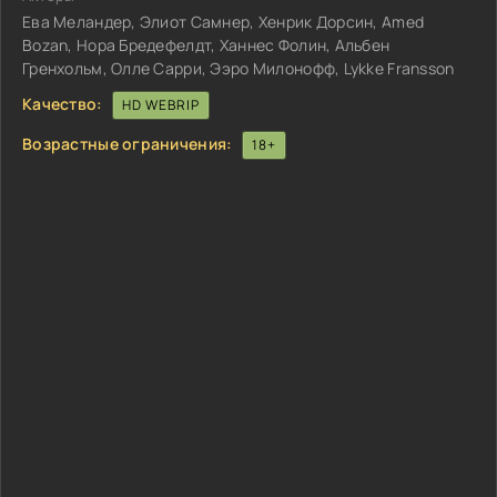
Ева Меландер, Элиот Самнер, Хенрик Дорсин, Amed
Bozan, Нора Бредефелдт, Ханнес Фолин, Альбен
Гренхольм, Олле Сарри, Ээро Милонофф, Lykke Fransson
Качество:
HD WEBRIP
Возрастные ограничения:
18+