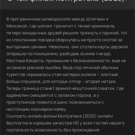
В приграничном калейдоскопе между Штатами и
Мексикой, где шопинг граничит с тенью криминала,
пятеро закадычных друзей решили тряхнуть стариной. Но
их спонтанная поездка обернулась не просто охотой за
выгодными ценами. Невольно, они спутали карты дерзкой
операции по похищению, разбудив осиное гнездо.
Местные бандиты, привыкшие к безнаказанности, еще не
осознали роковой ошибки. Ведь под личиной обычных
туристов скрывалась стая матерых волков – элитные
бойцы спецназа, для которых отпор – вторая натура.
Теперь граница станет ареной нешуточной схватки, где
адреналин смешается с запахом пороха, а у
преступников появится шанс познакомиться с
настоящим кошмаром наяву.
Смотреть онлайн фильм Контратака (2025) онлайн
бесплатно в хорошем качестве HD у всех гостей нашего
портала есть возможность без прохождения