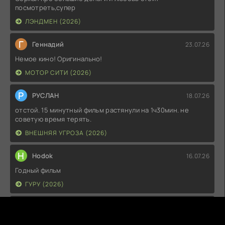
посмотреть,супер
ЛЭНДМЕН (2026)
Г
Геннадий
23.07.26
Немое кино! Оригинально!
МОТОР СИТИ (2026)
Р
РУСЛАН
18.07.26
отстой. 15 минутный фильм растянули на 1ч30мин. не
советую время терять.
ВНЕШНЯЯ УГРОЗА (2026)
H
Hodok
16.07.26
Годный фильм
ГУРУ (2026)
I
Irish
15.07.26
Прикольно и неплохо. посмотреть можно.