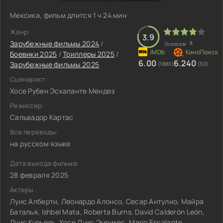
Мексика, фильм длится 1 ч 24 мин
Жанр:
3.9
Зарубежные фильмы 2024
/
8
Голосов:
Боевики 2025
/
Триллеры 2025
/
6.00
6.240
Зарубежные фильмы 2025
(1880)
(30)
Сценарист:
Хосе Рубен Эскаланте Мендез
Режиссер:
Сальвадор Картас
Все переводы:
на русском языке
Дата выхода фильма:
28 февраля 2025
Актеры:
Луис Алберти, Леонардо Алонсо, Сесар Антулио, Майра
Баталья, Ishbel Mata, Roberta Burns, David Calderón León,
Луис Курьель, Хосе Луис Энрикес, Mario Escalante