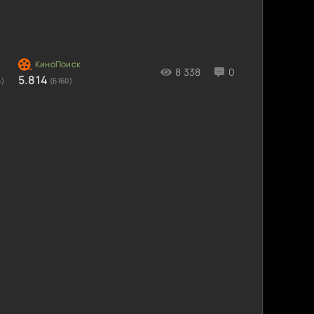
8 338
0
5.814
6)
(6160)