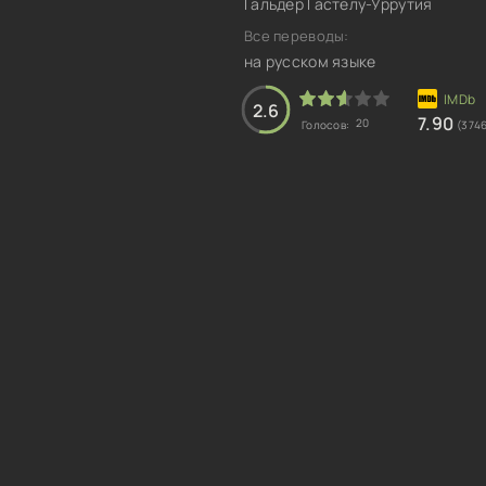
Гальдер Гастелу-Уррутия
Все переводы:
на русском языке
2.6
7.90
20
Голосов:
(374