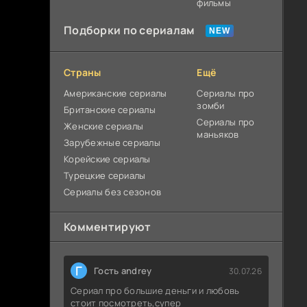
фильмы
Подборки по сериалам
Страны
Ещё
Американские сериалы
Сериалы про
зомби
Британские сериалы
Сериалы про
Женские сериалы
маньяков
Зарубежные сериалы
Корейские сериалы
Турецкие сериалы
Сериалы без сезонов
Комментируют
Г
Гость andrey
30.07.26
Сериал про большие деньги и любовь
стоит посмотреть,супер