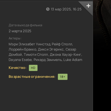
13 мар 2025, 16:25
Дата выхода фильма:
2 марта 2025
Актеры:
Мэри Элизабет Уинстэд, Рейф Сполл,
Лоррейн Бракко, Дикси Эгерикс, Сезар
Домбой, Тимоти Сполл, Джона Хауэр-Кинг,
Dayana Esebe, Рихард Заммель, Luke Adlam
Качество:
HD
Возрастные ограничения:
18+