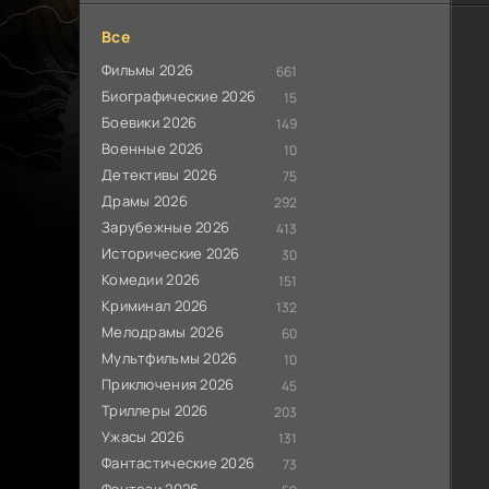
Все
Фильмы 2026
661
Биографические 2026
15
Боевики 2026
149
Военные 2026
10
Детективы 2026
75
Драмы 2026
292
Зарубежные 2026
413
Исторические 2026
30
Комедии 2026
151
Криминал 2026
132
Мелодрамы 2026
60
Мультфильмы 2026
10
Приключения 2026
45
Триллеры 2026
203
Ужасы 2026
131
Фантастические 2026
73