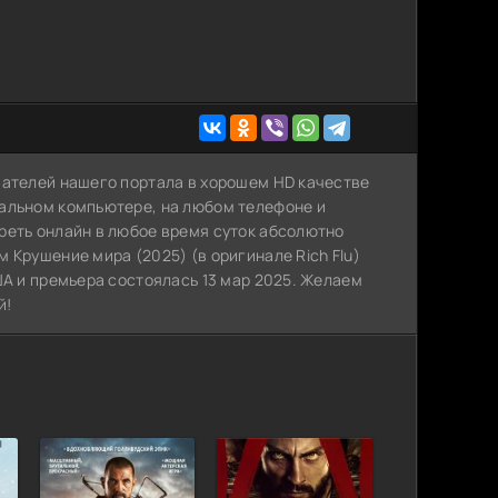
вателей нашего портала в хорошем HD качестве
нальном компьютере, на любом телефоне и
реть онлайн в любое время суток абсолютно
 Крушение мира (2025) (в оригинале Rich Flu)
ША и премьера состоялась 13 мар 2025. Желаем
й!