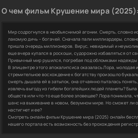
О чем фильм Крушение мира (2025)
Мир содрогнулся в необъяснимой агонии. Смерть, словно и
лакомую дичь – богачей. Сначала пали миллиардеры, слов
пришла очередь миллионеров. Вирус, невидимый и неумолимы
еще вчера купался в роскоши, судорожно избавляться от св
Привычный мир рушился, погребая под обломками надежды 
В эпицентре этого апокалипсиса оказалась Лора, молодая 
стремительное восхождение к богатству произошло букваль
смерть дышала ей в затылок, она отчаянно пыталась понять,
извлечь выгоду из гибели богатейших людей планеты? Была 
обществ или что-то еще более зловещее? Лора понимала, чт
шанс на выживание в новом, безумном мире. Но сможет ли о
настигнет и ее?
Смотреть онлайн фильм Крушение мира (2025) онлайн беспл
нашего портала есть возможность без прохождения регист