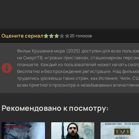
Оцените сериал
20
голосов
1
2
3
4
5
Фильм Крушение мира (2025) доступен для всех пользо
на СмартТВ, игровых приставках, стационарном персо
планшете. Каждый из пользователей может начать смот
бесплатно и без прохождения регистрации. Над фильмом
трудились уроженцы таких стран, как Испания, Чили, С
всем приятного просмотра и незабываемых впечатлени
Рекомендовано к посмотру: