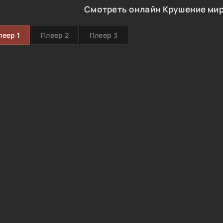
Смотреть онлайн Крушение мир
леер 1
Плеер 2
Плеер 3