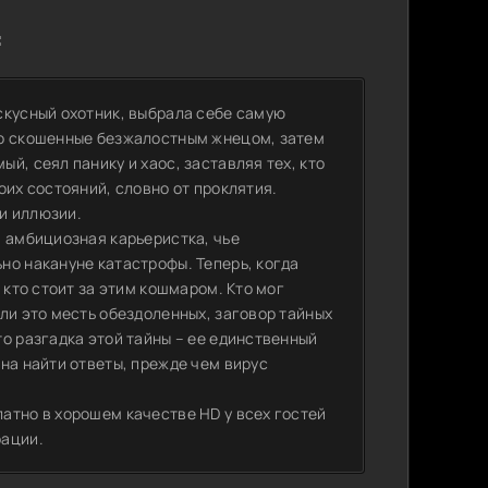
:
скусный охотник, выбрала себе самую
но скошенные безжалостным жнецом, затем
й, сеял панику и хаос, заставляя тех, кто
оих состояний, словно от проклятия.
и иллюзии.
и амбициозная карьеристка, чье
но накануне катастрофы. Теперь, когда
 кто стоит за этим кошмаром. Кто мог
ли это месть обездоленных, заговор тайных
о разгадка этой тайны – ее единственный
на найти ответы, прежде чем вирус
атно в хорошем качестве HD у всех гостей
рации.