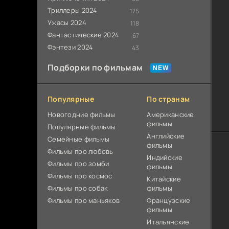
Триллеры 2024
175
Ужасы 2024
118
Фантастические 2024
67
Фэнтези 2024
43
Подборки по фильмам
Популярные
По странам
Новогодние фильмы
Американские
фильмы
Популярные фильмы
Английские
Cемейные фильмы
фильмы
Фильмы про любовь
Индийские
Фильмы про зомби
фильмы
Фильмы про космос
Китайские
Фильмы про собак
фильмы
Фильмы про маньяков
Французские
фильмы
Итальянские