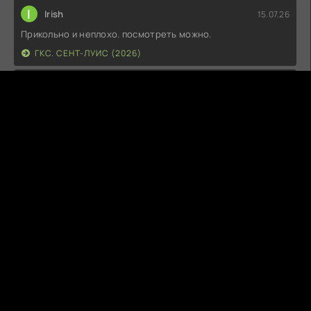
I
Irish
15.07.26
Прикольно и неплохо. посмотреть можно.
ГКС. СЕНТ-ЛУИС (2026)
Г
Гость максим
14.07.26
фильм не тот
ЭТО ХИТ! (2026)