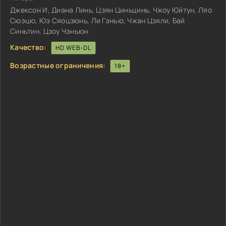
Джексон И, Диана Линь, Цзян Циньцинь, Чжоу Юйтун, Ляо
Сюэцю, Юэ Сяоцзюнь, Ли Гэнъю, Чжан Цзяли, Бай
Синьтин, Цзоу Чэнъюн
Качество:
HD WEB-DL
Возрастные ограничения:
18+