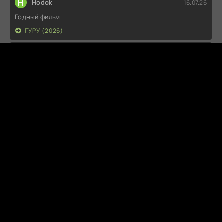
H
Hodok
16.07.26
Годный фильм
ГУРУ (2026)
I
Irish
15.07.26
Прикольно и неплохо. посмотреть можно.
ГКС. СЕНТ-ЛУИС (2026)