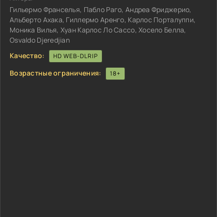
Гильермо Франселья, Пабло Раго, Андреа Фриджерио,
Альберто Ахака, Гиллермо Аренго, Карлос Порталуппи,
Моника Вилья, Хуан Карлос Ло Сассо, Хосело Белла,
Osvaldo Djeredjian
Качество:
HD WEB-DLRIP
Возрастные ограничения:
18+