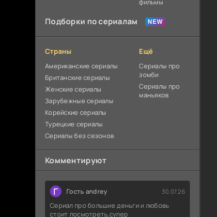
фильмы
Подборки по сериалам
Страны
Ещё
Американские сериалы
Сериалы про
зомби
Британские сериалы
Сериалы про
Женские сериалы
маньяков
Зарубежные сериалы
Корейские сериалы
Турецкие сериалы
Сериалы без сезонов
Комментируют
Г
Гость andrey
30.07.26
Сериал про большие деньги и любовь
стоит посмотреть,супер