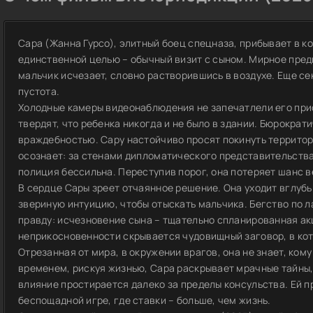
Сара (Жанна Гурсо), элитный боец спецназа, прибывает в 
единственной целью – обычный визит с сыном. Мирное пред
мальчик исчезает, словно растворившись в воздухе. Еще секу
пустота.
Холодные камеры видеонаблюдения не запечатлели его при
твердят, что ребенка никогда и не было в здании. Бюрокра
враждебностью. Сару настойчиво просят покинуть территори
осознает: за стенами дипломатического представительств
полиция бессильна. Переступив порог, она потеряет шанс в
В сердце Сары зреет отчаянное решение. Она уходит вглубь
звериную интуицию, чтобы отыскать мальчика. Бегство по 
правду: исчезновение сына – тщательно спланированная а
неприкосновенности скрывается чудовищный заговор, в кот
Отрезанная от мира, в окружении врагов, она не знает, ком
временем, рискуя жизнью, Сара раскрывает мрачные тайны, 
влияние простирается далеко за пределы консульства. Ей пр
беспощадной игре, где ставки – больше, чем жизнь.