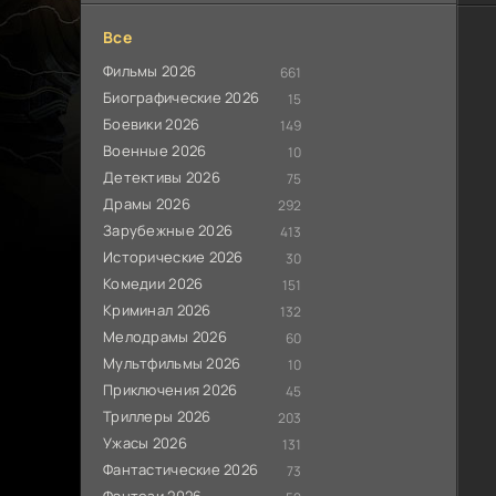
Все
Фильмы 2026
661
Биографические 2026
15
Боевики 2026
149
Военные 2026
10
Детективы 2026
75
Драмы 2026
292
Зарубежные 2026
413
Исторические 2026
30
Комедии 2026
151
Криминал 2026
132
Мелодрамы 2026
60
Мультфильмы 2026
10
Приключения 2026
45
Триллеры 2026
203
Ужасы 2026
131
Фантастические 2026
73