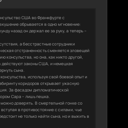
консульство США во Франкфурте с
вкушение обрывается в одно мгновение:
нду назад он держал ее за руку, а теперь –
сутствия, а бесстрастные сотрудники
тическая отстраненность сменяется зловещей
ю консульства, но она, как никто другой,
а действуют законы США, и немецкая
ернуть сына.
 консульства, используя свой боевой опыт и
лабиринту коридоров открывает ужасную
кция. За фасадом дипломатической
ором Сара – лишь пешка.
у можно доверять. В смертельной гонке со
вступая в противостояние с силами, чье
едстоит не только найти сына, но и выжить в