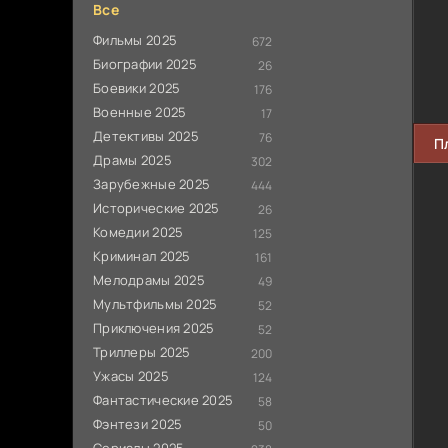
Все
Фильмы 2025
672
Биографии 2025
26
Боевики 2025
176
Военные 2025
17
Детективы 2025
76
П
Драмы 2025
302
Зарубежные 2025
444
Исторические 2025
26
Комедии 2025
125
Криминал 2025
161
Мелодрамы 2025
49
Мультфильмы 2025
52
Приключения 2025
52
Триллеры 2025
200
Ужасы 2025
124
Фантастические 2025
58
Фэнтези 2025
50