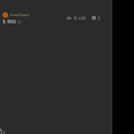
15 436
2
5.950
(5)
):