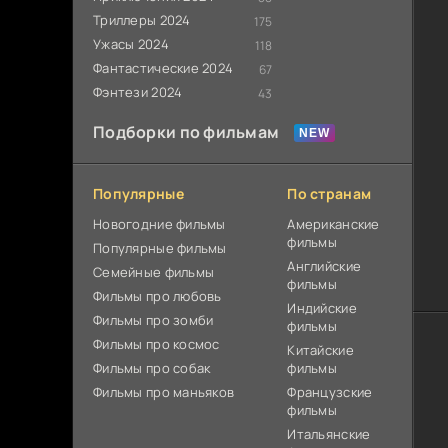
Триллеры 2024
175
Ужасы 2024
118
Фантастические 2024
67
Фэнтези 2024
43
Подборки по фильмам
Популярные
По странам
Новогодние фильмы
Американские
фильмы
Популярные фильмы
Английские
Cемейные фильмы
фильмы
Фильмы про любовь
Индийские
Фильмы про зомби
фильмы
Фильмы про космос
Китайские
Фильмы про собак
фильмы
Фильмы про маньяков
Французские
фильмы
Итальянские