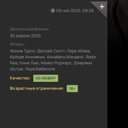
09 ноя 2025, 09:26
Дата выхода фильма:
30 апреля 2025
Актеры:
Жанна Гурсо, Дюгрей Скотт, Лера Абова,
Кайоде Акиниеми, Аннабель Манденг, Rada
Rae, Нина Лью, Майкл Роджерс, Джереми
Шутце, Лара Бабалола
Качество:
HD WEBRIP
Возрастные ограничения:
18+