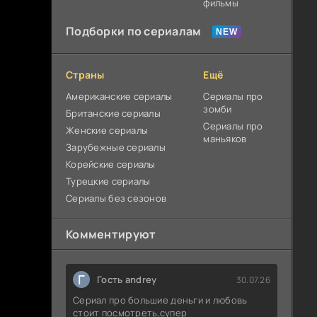
фильмы
Подборки по сериалам
Страны
Ещё
Американские сериалы
Сериалы про
зомби
Британские сериалы
Сериалы про
Женские сериалы
маньяков
Зарубежные сериалы
Корейские сериалы
Турецкие сериалы
Сериалы без сезонов
Комментируют
Г
Гость andrey
30.07.26
Сериал про большие деньги и любовь
стоит посмотреть,супер