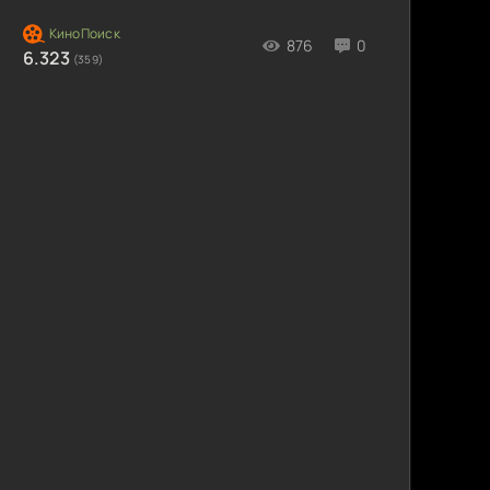
876
0
6.323
)
(359)