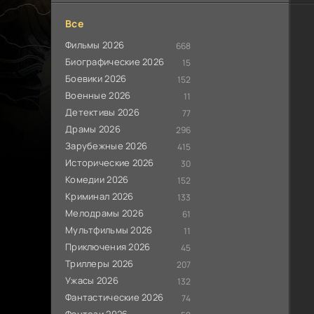
Все
Фильмы 2026
668
Биографические 2026
15
Боевики 2026
152
Военные 2026
11
Детективы 2026
77
Драмы 2026
296
Зарубежные 2026
415
Исторические 2026
30
Комедии 2026
152
Криминал 2026
133
Мелодрамы 2026
61
Мультфильмы 2026
11
Приключения 2026
45
Триллеры 2026
207
Ужасы 2026
132
Фантастические 2026
74