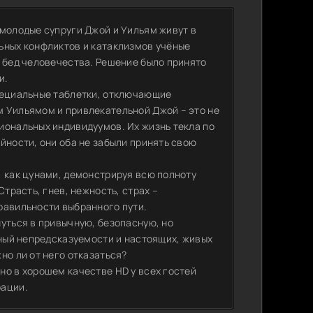
 молодые супруги Джой и Уильям живут в
ьных конфликтов и катаклизмов учёные
х бед человечества. Решение было принято
и.
пециальные таблетки, отключающие
 Уильямом и привлекательной Джой – это не
иональных индивидуумов. Их жизнь текла по
йности, они оба не забыли принять свою
, как цунами, демонстрируя всю полноту
Страсть, гнев, нежность, страх –
равильности выбранного пути.
уться в привычную, безопасную, но
лный непредсказуемости и настоящих, живых
но ли от него отказаться?
но в хорошем качестве HD у всех гостей
рации.