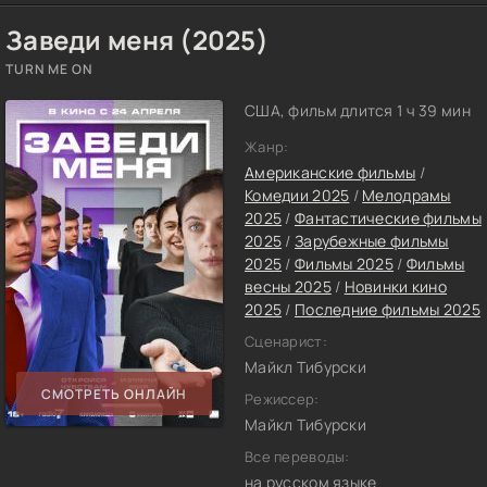
Заведи меня (2025)
TURN ME ON
США, фильм длится 1 ч 39 мин
Жанр:
Американские фильмы
/
Комедии 2025
/
Мелодрамы
2025
/
Фантастические фильмы
2025
/
Зарубежные фильмы
2025
/
Фильмы 2025
/
Фильмы
весны 2025
/
Новинки кино
2025
/
Последние фильмы 2025
Сценарист:
Майкл Тибурски
СМОТРЕТЬ ОНЛАЙН
Режиссер:
Майкл Тибурски
Все переводы:
на русском языке