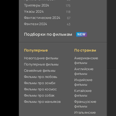
Триллеры 2024
175
Ужасы 2024
118
Фантастические 2024
67
Фэнтези 2024
43
Подборки по фильмам
Популярные
По странам
Новогодние фильмы
Американские
фильмы
Популярные фильмы
Английские
Cемейные фильмы
фильмы
Фильмы про любовь
Индийские
Фильмы про зомби
фильмы
Фильмы про космос
Китайские
Фильмы про собак
фильмы
Фильмы про маньяков
Французские
фильмы
Итальянские