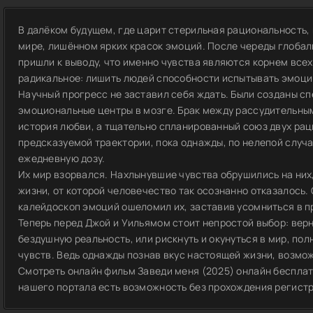
В далёком будущем, где царит стерильная рациональность,
мире, лишённом ярких красок эмоций. После череды глобал
пришли к выводу, что именно чувства являются корнем все
радикальное: лишить людей способности испытывать эмоци
Научный прогресс не заставил себя ждать. Были созданы с
эмоциональные центры в мозге. Брак между рассудительным
история любви, а тщательно спланированный союз двух рац
предсказуемой траектории, пока однажды, по нелепой случа
ежедневную дозу.
Их мир взорвался. Нахлынувшие чувства обрушились на них
жизни, от которой человечество так осознанно отказалось. 
калейдоскоп эмоций ошеломил их, заставив усомниться в п
Теперь перед Джой и Уильямом стоит непростой выбор: верн
бездушную реальность, или рискнуть и окунуться в мир, по
чувств. Ведь однажды познав вкус настоящей жизни, возмож
Смотреть онлайн фильм Заведи меня (2025) онлайн бесплат
нашего портала есть возможность без прохождения регист