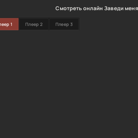
Смотреть онлайн Заведи меня
леер 1
Плеер 2
Плеер 3