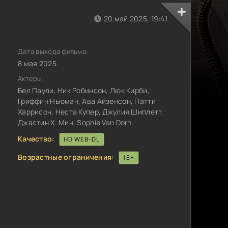
20 май 2025, 19:41
Дата выхода фильма:
8 мая 2025
Актеры:
Бел Паули, Ник Робинсон, Люк Кирби,
Гриффин Ньюман, Ава Айзенсон, Патти
Харрисон, Неста Купер, Джулия Шиплетт,
Джастин Х. Мин, Sophie Van Dorn
Качество:
HD WEB-DL
Возрастные ограничения:
18+