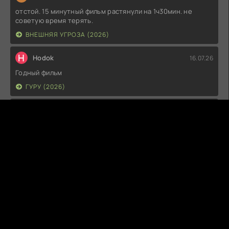
отстой. 15 минутный фильм растянули на 1ч30мин. не
советую время терять.
ВНЕШНЯЯ УГРОЗА (2026)
H
Hodok
16.07.26
Годный фильм
ГУРУ (2026)
I
Irish
15.07.26
Прикольно и неплохо. посмотреть можно.
ГКС. СЕНТ-ЛУИС (2026)