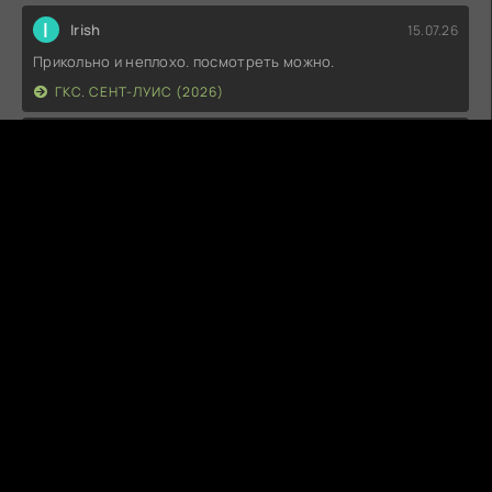
I
Irish
15.07.26
Прикольно и неплохо. посмотреть можно.
ГКС. СЕНТ-ЛУИС (2026)
Г
Гость максим
14.07.26
фильм не тот
ЭТО ХИТ! (2026)