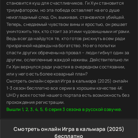
становится куш для счастливчиков. Ги Хун становится
триумфатором, но эта победа оставляет на его душе
неизгладимый след. Он, выживая, становился убийцей.
Теперь, снедаемый чувством вины и яростью, он решает
уничтожить тех, кто стоит за этими чудовищными играми.
Ведь всегда найдутся те, кто готов рискнуть всем ради
призрачной надежды на богатство. Но его попытки
спасти других обречены на провал – люди гибнут один за
другим, ослепленные жаждой наживы. Действительно ли
Ги Хун вернулся ради участия в очередном состязании,
или у него есть более коварный план?
Смотреть онлайн сериал Игра в кальмара (2025) онлайн
1-3 сезон бесплатно все серии в хорошем качестве 4K
UHD у всех гостей нашего портала есть возможность без
прохождения регистрации.
Вышли 1, 2, 3, 4, 5, 6 серия 3 сезона в русской озвучке.
Смотреть онлайн Игра в кальмара (2025)
бесплатно