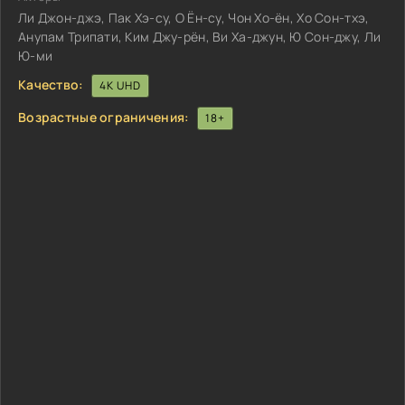
Ли Джон-джэ, Пак Хэ-су, О Ён-су, Чон Хо-ён, Хо Сон-тхэ,
Анупам Трипати, Ким Джу-рён, Ви Ха-джун, Ю Сон-джу, Ли
Ю-ми
Качество:
4K UHD
Возрастные ограничения:
18+