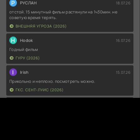
Р
РУСЛАН
18.07.26
отстой. 15 минутный фильм растянули на 1ч30мин. не
советую время терять.
ВНЕШНЯЯ УГРОЗА (2026)
H
Hodok
16.07.26
Годный фильм
ГУРУ (2026)
I
Irish
15.07.26
Прикольно и неплохо. посмотреть можно.
ГКС. СЕНТ-ЛУИС (2026)
Г
Гость максим
14.07.26
фильм не тот
ЭТО ХИТ! (2026)