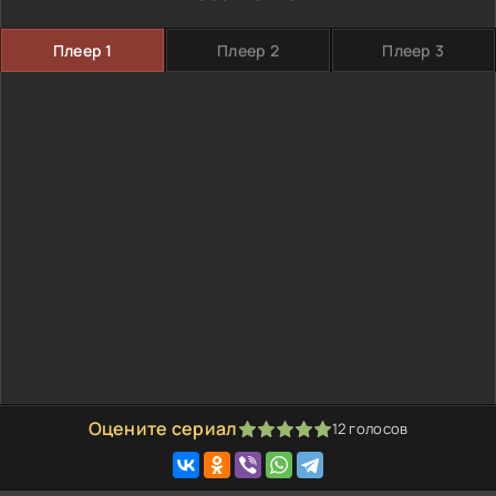
Плеер 1
Плеер 2
Плеер 3
Оцените сериал
12
голосов
100
1
2
3
4
5