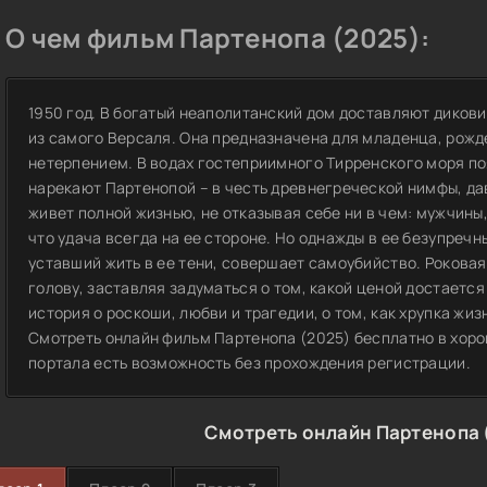
О чем фильм Партенопа (2025):
1950 год. В богатый неаполитанский дом доставляют диков
из самого Версаля. Она предназначена для младенца, рож
нетерпением. В водах гостеприимного Тирренского моря по
нарекают Партенопой – в честь древнегреческой нимфы, да
живет полной жизнью, не отказывая себе ни в чем: мужчины,
что удача всегда на ее стороне. Но однажды в ее безупречн
уставший жить в ее тени, совершает самоубийство. Роковая
голову, заставляя задуматься о том, какой ценой достается
история о роскоши, любви и трагедии, о том, как хрупка жизн
Смотреть онлайн фильм Партенопа (2025) бесплатно в хоро
портала есть возможность без прохождения регистрации.
Смотреть онлайн Партенопа 