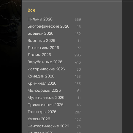
Все
Фильмы 2026
669
Биографические 2026
15
Боевики 2026
152
Военные 2026
11
Детективы 2026
77
Драмы 2026
296
Зарубежные 2026
416
Исторические 2026
30
Комедии 2026
153
Криминал 2026
133
Мелодрамы 2026
61
Мультфильмы 2026
11
Приключения 2026
45
Триллеры 2026
207
Ужасы 2026
132
Фантастические 2026
74