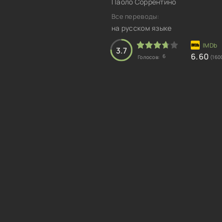
Паоло Соррентино
Все переводы:
на русском языке
3.7
6.60
6
Голосов:
(160