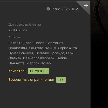
17 авг 2025, 11:39
Дата выхода фильма:
2 мая 2025
Актеры:
Челесте Далла Порта, Стефания
Сандрелли, Даниэле Рьенцо, Дарио Аита,
Луиза Раньери, Сильвио Орландо, Гари
Олдман, Изабелла Феррари, Пеппе
Ланцетта, Марлон Жубер
Качество:
HD WEB-DL
Возрастные ограничения:
18+