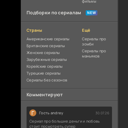
фильмы
Подборки по сериалам
Страны
Ещё
Американские сериалы
Сериалы про
зомби
Британские сериалы
Сериалы про
Женские сериалы
маньяков
Зарубежные сериалы
Корейские сериалы
Турецкие сериалы
Сериалы без сезонов
Комментируют
Г
Гость andrey
30.07.26
Сериал про большие деньги и любовь
стоит посмотреть,супер