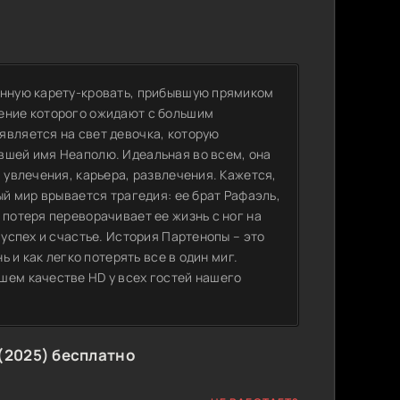
инную карету-кровать, прибывшую прямиком
дение которого ожидают с большим
является на свет девочка, которую
вшей имя Неаполю. Идеальная во всем, она
 увлечения, карьера, развлечения. Кажется,
ый мир врывается трагедия: ее брат Рафаэль,
 потеря переворачивает ее жизнь с ног на
 успех и счастье. История Партенопы – это
ь и как легко потерять все в один миг.
шем качестве HD у всех гостей нашего
(2025) бесплатно