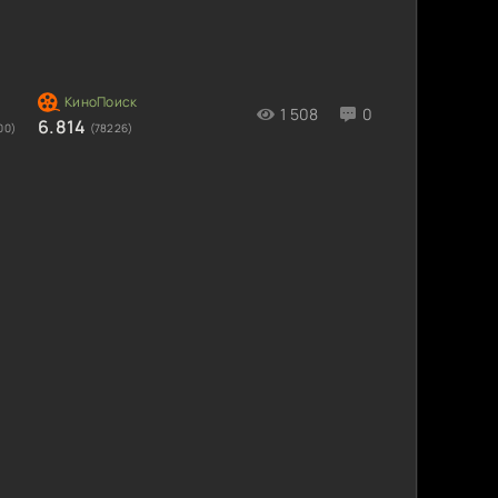
1 508
0
6.814
00)
(78226)