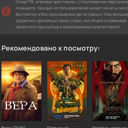
СмартТВ, игровых приставках, стационарном персонал
планшете. Каждый из пользователей может начать смот
бесплатно и без прохождения регистрации. Над фильмо
трудились уроженцы таких стран, как Индия и премьера
приятного просмотра и незабываемых впечатлений!
Рекомендовано к посмотру:
Вера (2025)
Охотник за
Крейвен-охотник