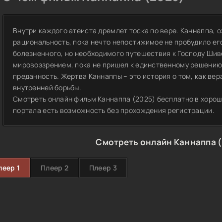
Внутри каждого атеиста дремлет тоска по вере. Каннаппа, о
рациональность, пока нечто непостижимое не пробудило ег
болезненного, но необходимого путешествия к Господу Шиве
мировоззрением, пока не пришел к единственному решению 
преданность. Жертва Каннаппы – это история о том, как вер
внутренней борьбы.
Смотреть онлайн фильм Каннаппа (2025) бесплатно в хорош
портала есть возможность без прохождения регистрации.
Смотреть онлайн Каннаппа (
леер 1
Плеер 2
Плеер 3