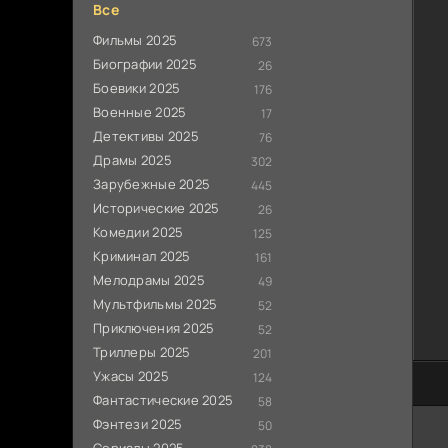
Все
Фильмы 2025
673
Биографии 2025
26
Боевики 2025
176
Военные 2025
17
Детективы 2025
76
Драмы 2025
302
Зарубежные 2025
445
Исторические 2025
26
Комедии 2025
125
Криминал 2025
161
Мелодрамы 2025
49
Мультфильмы 2025
52
Приключения 2025
52
Триллеры 2025
201
Ужасы 2025
124
80
Фантастические 2025
58
Фэнтези 2025
50