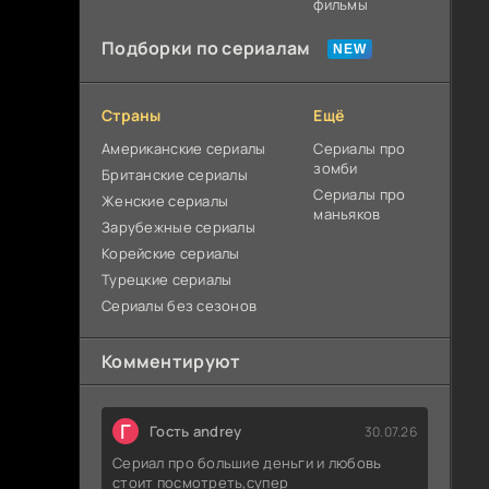
фильмы
Подборки по сериалам
Страны
Ещё
Американские сериалы
Сериалы про
зомби
Британские сериалы
Сериалы про
Женские сериалы
маньяков
Зарубежные сериалы
Корейские сериалы
Турецкие сериалы
Сериалы без сезонов
Комментируют
Г
Гость andrey
30.07.26
Сериал про большие деньги и любовь
стоит посмотреть,супер