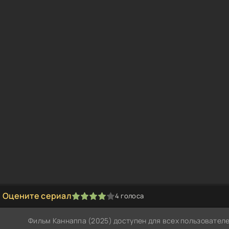
Оцените сериал
4
голоса
1
2
3
4
5
Фильм Каннаппа (2025) доступен для всех пользовател