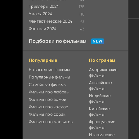
Триллеры 2024
175
Ужасы 2024
118
Фантастические 2024
67
Фэнтези 2024
43
Подборки по фильмам
Популярные
По странам
Новогодние фильмы
Американские
фильмы
Популярные фильмы
Английские
Cемейные фильмы
фильмы
Фильмы про любовь
Индийские
Фильмы про зомби
фильмы
Фильмы про космос
Китайские
Фильмы про собак
фильмы
Фильмы про маньяков
Французские
фильмы
Итальянские