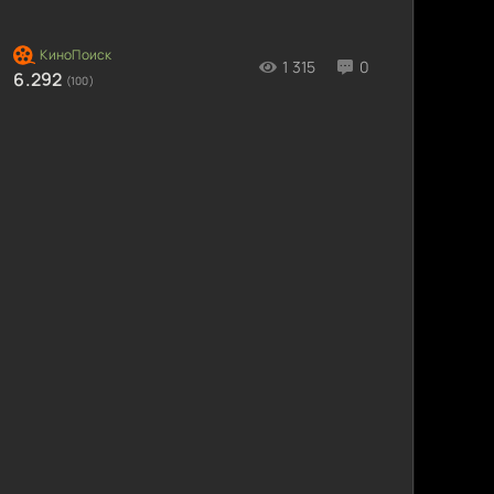
1 315
0
6.292
(100)