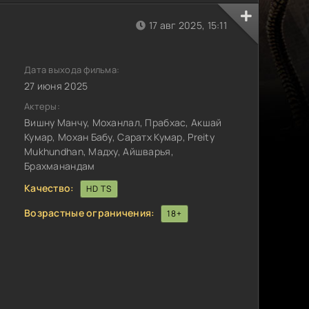
17 авг 2025, 15:11
Дата выхода фильма:
27 июня 2025
Актеры:
Вишну Манчу, Моханлал, Прабхас, Акшай
Кумар, Мохан Бабу, Саратх Кумар, Preity
Mukhundhan, Мадху, Айшварья,
Брахманандам
Качество:
HD TS
Возрастные ограничения:
18+