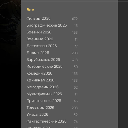
Все
Фильмы 2026
672
Биографические 2026
15
Боевики 2026
153
Военные 2026
11
Детективы 2026
77
Драмы 2026
298
Зарубежные 2026
418
Исторические 2026
30
Комедии 2026
155
Криминал 2026
133
Мелодрамы 2026
62
Мультфильмы 2026
11
Приключения 2026
45
Триллеры 2026
208
Ужасы 2026
132
Фантастические 2026
74