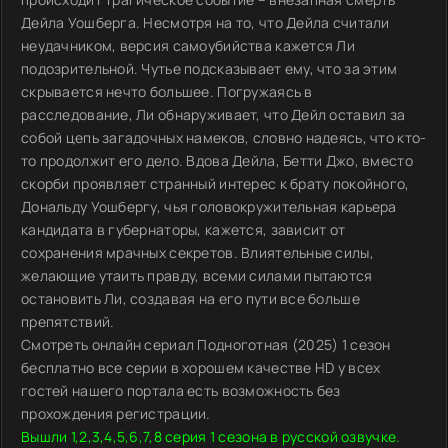
Дейла Уошберга. Несмотря на то, что Дейла считали
неудачником, версия самоубийства кажется Ли
подозрительной. Чутье подсказывает ему, что за этим
скрывается нечто большее. Погружаясь в
расследование, Ли обнаруживает, что Дейл оставил за
собой цепь загадочных намеков, словно надеясь, что кто-
то продолжит его дело. Вдова Дейла, Бетти Джо, вместо
скорби проявляет странный интерес к брату покойного,
Дональду Уошбергу, чья головокружительная карьера
кандидата в губернаторы, кажется, зависит от
сохранения мрачных секретов. Влиятельные силы,
желающие утаить правду, всеми силами пытаются
остановить Ли, создавая на его пути все больше
препятствий.
Смотреть онлайн сериал Подноготная (2025) 1 сезон
бесплатно все серии в хорошем качестве HD у всех
гостей нашего портала есть возможность без
прохождения регистрации.
Вышли 1,2,3,4,5,6,7,8 серия 1 сезона в русской озвучке.