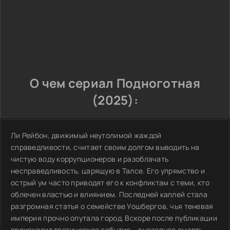
О чем сериал Подноготная
(2025):
Ли Рейбон, движимый неутолимой жаждой
справедливости, считает своим долгом выводить на
чистую воду коррупционеров и разоблачать
несправедливость, царящую в Талсе. Его упрямство и
острый ум часто приводят его к конфликтам с теми, кто
облечен властью и влиянием. Последней каплей стала
разгромная статья о семействе Уошбергов, чья теневая
империя прочно опутала город. Вскоре после публикации
происходит трагическое событие – внезапная смерть