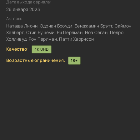
Дата выхода сериала:
26 января 2023
Актеры:
Наташа Лионн, Эдриан Броуди, Бенджамин Брэтт, Саймон
Хелберг, Стив Бушеми, Ри Перлман, Ноа Сеган, Педро
Холливуд, Рон Перлман, Патти Харрисон
Качество:
4K UHD
Возрастные ограничения:
18+