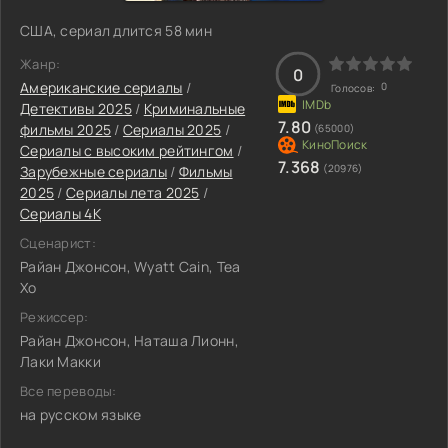
США, сериал длится 58 мин
Жанр:
0
Американские сериалы
/
0
Голосов:
Детективы 2025
/
Криминальные
7.80
фильмы 2025
/
Сериалы 2025
/
(65000)
Сериалы с высоким рейтингом
/
7.368
(20976)
Зарубежные сериалы
/
Фильмы
2025
/
Сериалы лета 2025
/
Сериалы 4K
Сценарист:
Райан Джонсон, Wyatt Cain, Теа
Хо
Режиссер:
Райан Джонсон, Наташа Лионн,
Лаки Макки
Все переводы:
на русском языке