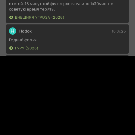
отстой. 15 минутный фильм растянули на 1ч30мин. не
советую время терять.
ВНЕШНЯЯ УГРОЗА (2026)
H
Hodok
16.07.26
Годный фильм
ГУРУ (2026)
I
Irish
15.07.26
Прикольно и неплохо. посмотреть можно.
ГКС. СЕНТ-ЛУИС (2026)