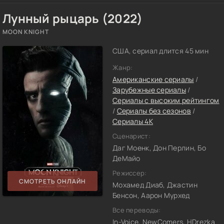
Лунный рыцарь (2022)
MOON KNIGHT
США, сериал длится 45 мин
Жанр:
Американские сериалы
/
Зарубежные сериалы
/
Сериалы с высоким рейтингом
/
Сериалы без сезонов
/
Сериалы 4K
Сценарист:
Даг Моенк, Дон Перлин, Бо
ДеМайо
Режиссер:
СМОТРЕТЬ ОНЛАЙН
Мохамед Диаб, Джастин
Бенсон, Аарон Мурхед
Все переводы:
In-Voice, NewComers, HDrezka