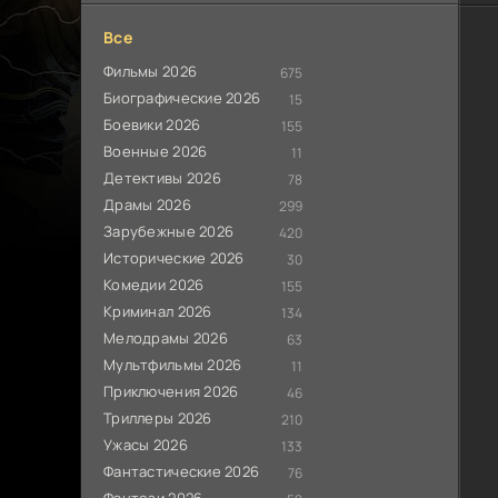
Все
Фильмы 2026
675
Биографические 2026
15
Боевики 2026
155
Военные 2026
11
Детективы 2026
78
Драмы 2026
299
Зарубежные 2026
420
Исторические 2026
30
Комедии 2026
155
Криминал 2026
134
Мелодрамы 2026
63
Мультфильмы 2026
11
Приключения 2026
46
Триллеры 2026
210
Ужасы 2026
133
Фантастические 2026
76