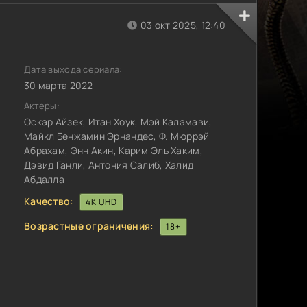
03 окт 2025, 12:40
Дата выхода сериала:
30 марта 2022
Актеры:
Оскар Айзек, Итан Хоук, Мэй Каламави,
Майкл Бенжамин Эрнандес, Ф. Мюррэй
Абрахам, Энн Акин, Карим Эль Хаким,
Дэвид Ганли, Антония Салиб, Халид
Абдалла
Качество:
4K UHD
Возрастные ограничения:
18+