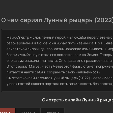
О чем сериал Лунный рыцарь (2022
Марк Спектр – сломленный герой, чья судьба переплетена с
разочарования в боксе, он выбрал путь наемника. Но в Сев
египетской пирамиде, его жизнь навсегда изменилась. Сме
богом луны Хонсу и стал его воплощением на Земле. Теперь 
его разум расколот на части. Он страдает от раздвоения л
Этот сериал Marvel, часть Четвертой фазы, станет погружен
пытается найти себя и сохранить свою человечность.
Смотреть онлайн сериал Лунный рыцарь (2022) 1 сезон бес
у всех гостей нашего портала есть возможность без прохо
Смотреть онлайн Лунный рыцар
леер 1
Плеер 2
Плеер 3