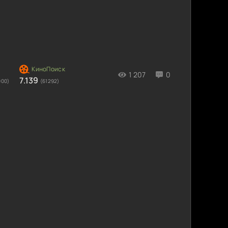
1 207
0
7.139
000)
(61292)