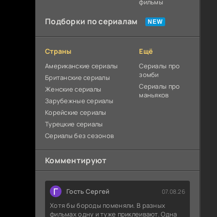
фильмы
Подборки по сериалам
Страны
Ещё
Американские сериалы
Сериалы про
зомби
Британские сериалы
Сериалы про
Женские сериалы
маньяков
Зарубежные сериалы
Корейские сериалы
Турецкие сериалы
Сериалы без сезонов
Комментируют
Г
Гость Сергей
07.08.26
Хотя бы бороды поменяли. В разных
фильмах одну и туже приклеивают. Одна