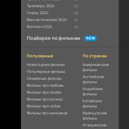
Триллеры 2024
175
Ужасы 2024
118
Фантастические 2024
67
Фэнтези 2024
43
Подборки по фильмам
Популярные
По странам
Новогодние фильмы
Американские
фильмы
Популярные фильмы
Английские
Cемейные фильмы
фильмы
Фильмы про любовь
Индийские
Фильмы про зомби
фильмы
Фильмы про космос
Китайские
Фильмы про собак
фильмы
Фильмы про маньяков
Французские
фильмы
Итальянские