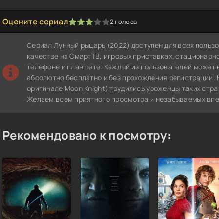
Оцените сериал
2
голоса
1
2
3
4
5
Сериал Лунный рыцарь (2022) доступен для всех польз
качестве на СмартТВ, игровых приставках, стационар
телефоне и планшете. Каждый из пользователей может 
абсолютно бесплатно и без прохождения регистрации. 
оригинале Moon Knight) трудились уроженцы таких стра
Желаем всем приятного просмотра и незабываемых впе
Рекомендовано к посмотру: