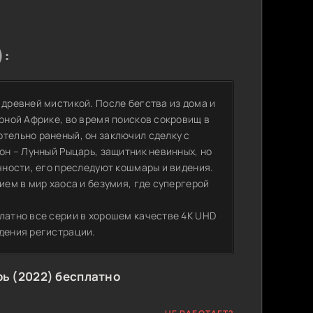
):
 древней мистикой. После бегства из дома и
ерной Африке, во время поисков сокровищ в
ртельно раненый, он заключил сделку с
он – Лунный Рыцарь, защитник невинных, но
ичности, его преследуют кошмары и видения.
ием в мир хаоса и безумия, где супергерой
платно все серии в хорошем качестве 4K UHD
ждения регистрации.
ь (2022) бесплатно