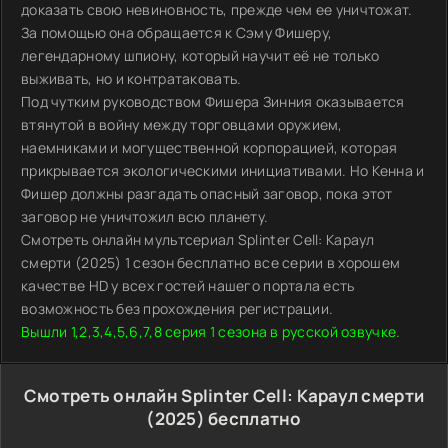
доказать свою невиновность, прежде чем ее уничтожат.
За помощью она обращается к Сэму Фишеру,
легендарному шпиону, который научит её не только
выживать, но и контратаковать.
Под чутким руководством Фишера Зинния оказывается
втянутой в войну между торговцами оружием,
наемниками и могущественной корпорацией, которая
прикрывается экологическими инициативами. Но Кенна и
Фишер должны разгадать опасный заговор, пока этот
заговор не уничтожил всю планету.
Смотреть онлайн мультсериал Splinter Cell: Караул
смерти (2025) 1 сезон бесплатно все серии в хорошем
качестве HD у всех гостей нашего портала есть
возможность без прохождения регистрации.
Вышли 1,2,3,4,5,6,7,8 серия 1 сезона в русской озвучке.
Смотреть онлайн Splinter Cell: Караул смерти
(2025) бесплатно