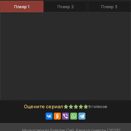
Плеер 1
Плеер 2
Плеер 3
Оцените сериал
9
голосов
100
1
2
3
4
5
Мультсериал Splinter Cell: Караул смерти (2025)