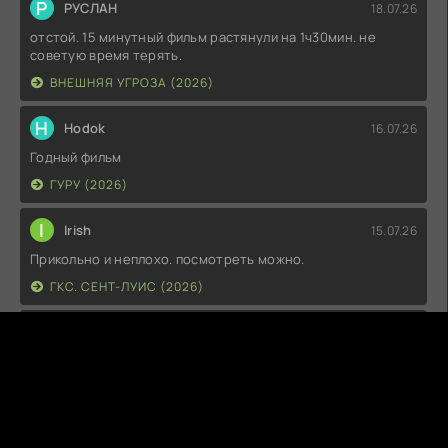
Р
РУСЛАН
18.07.26
отстой. 15 минутный фильм растянули на 1ч30мин. не
советую время терять.
ВНЕШНЯЯ УГРОЗА (2026)
H
Hodok
16.07.26
Годный фильм
ГУРУ (2026)
I
Irish
15.07.26
Прикольно и неплохо. посмотреть можно.
ГКС. СЕНТ-ЛУИС (2026)
Г
Гость максим
14.07.26
фильм не тот
ЭТО ХИТ! (2026)