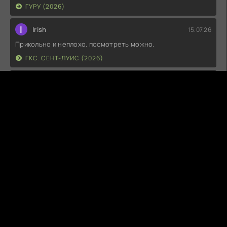
ГУРУ (2026)
I
Irish
15.07.26
Прикольно и неплохо. посмотреть можно.
ГКС. СЕНТ-ЛУИС (2026)
Г
Гость максим
14.07.26
фильм не тот
ЭТО ХИТ! (2026)