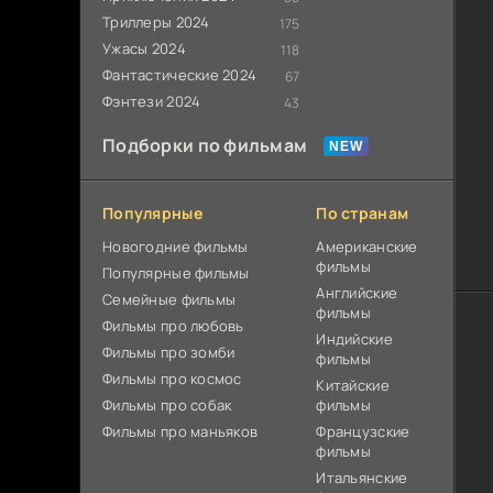
Триллеры 2024
175
Ужасы 2024
118
Фантастические 2024
67
Фэнтези 2024
43
Подборки по фильмам
Популярные
По странам
Новогодние фильмы
Американские
фильмы
Популярные фильмы
Английские
Cемейные фильмы
фильмы
Фильмы про любовь
Индийские
Фильмы про зомби
фильмы
Фильмы про космос
Китайские
Фильмы про собак
фильмы
Фильмы про маньяков
Французские
фильмы
Итальянские