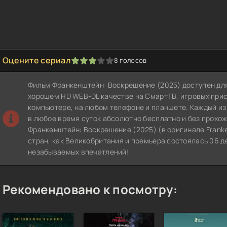
Оцените сериал
8
голосов
1
2
3
4
5
Фильм Франкенштейн: Воскрешение (2025) доступен для
хорошем HD WEB-DL качестве на СмартТВ, игровых при
компьютере, на любом телефоне и планшете. Каждый из
в любое время суток абсолютно бесплатно и без прохо
Франкенштейн: Воскрешение (2025) (в оригинале Franke
стран, как Великобритания и премьера состоялась 06 д
незабываемых впечатлений!
Рекомендовано к посмотру: