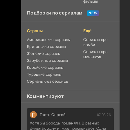
фильмы
Подборки по сериалам
Страны
Ещё
Американские сериалы
Сериалы про
зомби
Британские сериалы
Сериалы про
Женские сериалы
маньяков
Зарубежные сериалы
Корейские сериалы
Турецкие сериалы
Сериалы без сезонов
Комментируют
Г
Гость Сергей
07.08.26
Хотя бы бороды поменяли. В разных
фильмах одну и туже приклеивают. Одна