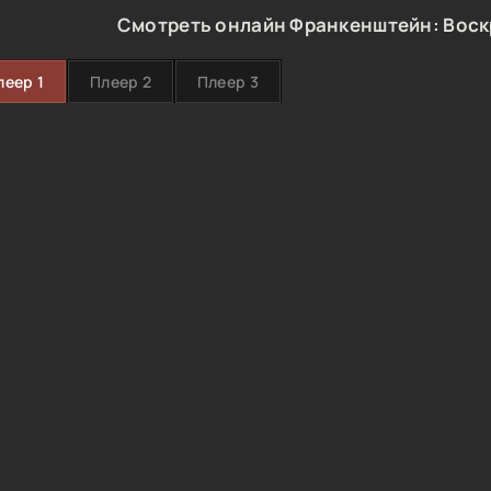
Смотреть онлайн Франкенштейн: Воск
леер 1
Плеер 2
Плеер 3