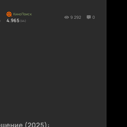
9 292
0
4.965
)
(44)
шение (2025):