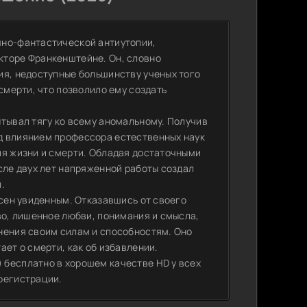
чно-фантастической антиутопии,
кторе Франкенштейне. Он, словно
ия, недоступные большинству ученых того
смерти, что позволило ему создать
ытывал тягу ко всему аномальному. Получив
д влиянием профессора естественных наук
ия жизни и смерти. Обладая достаточными
сле двух лет напряженной работы создал
.
ясен увиденным. Отказавшись от своего
во, лишенное любви, понимания и смысла,
нения своим силам и способностям. Оно
ает о смерти, как об избавлении.
 бесплатно в хорошем качестве HD у всех
регистрации.