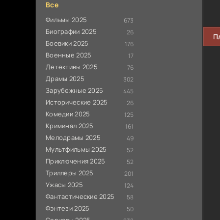
Все
Фильмы 2025
673
Биографии 2025
26
П
Боевики 2025
176
Военные 2025
17
Детективы 2025
76
Драмы 2025
302
Зарубежные 2025
445
Исторические 2025
26
Комедии 2025
125
Криминал 2025
161
Мелодрамы 2025
49
Мультфильмы 2025
52
Приключения 2025
52
Триллеры 2025
201
Ужасы 2025
124
Фантастические 2025
58
Фэнтези 2025
50