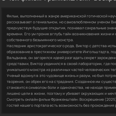
Фильм, выполненный в жанре американской готической нау
рассказывает о гениальном, но самовлюбленном ученом Ви
предчувствуя будущие открытия, познавал сакральные знан
времени. Его ум проник вглубь тайн возникновения жизни и 
собственного безымянного монстра.
Наследник аристократического рода, Виктор с детства исп
образование в престижном университете Ингольштадта, по
Вальдмана, он загорелся идеей разгадать секрет зарожден
средствами, Виктор уединился в своей лаборатории, где по
уникального монстра из различных частей человеческих тел
Ученый вдохнул в это чудовище жизнь и разум, но был потр
творения, он обрек его на страдания. Созданное им сущест
становится символом боли и одиночества, не находя приме
лишено цели в жизни, поэтому и убивает окружающих и мечт
Смотреть онлайн фильм Франкенштейн: Воскрешение (2025)
гостей нашего портала есть возможность без прохождения 