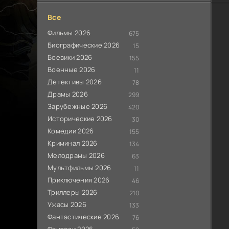
Все
Фильмы 2026
675
Биографические 2026
15
Боевики 2026
155
Военные 2026
11
Детективы 2026
78
Драмы 2026
299
Зарубежные 2026
420
Исторические 2026
30
Комедии 2026
155
Криминал 2026
134
Мелодрамы 2026
63
Мультфильмы 2026
11
Приключения 2026
46
Триллеры 2026
210
Ужасы 2026
133
Фантастические 2026
76