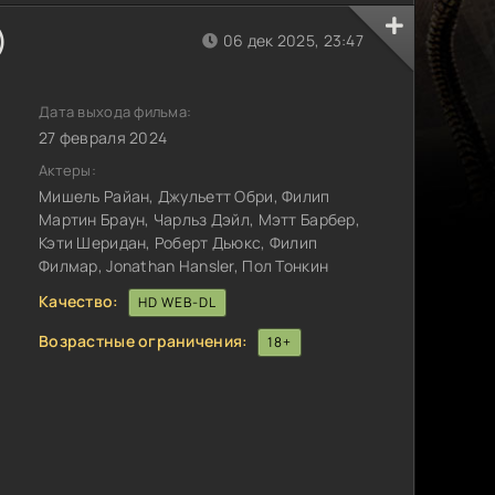
)
06 дек 2025, 23:47
Дата выхода фильма:
27 февраля 2024
Актеры:
Мишель Райан, Джульетт Обри, Филип
Мартин Браун, Чарльз Дэйл, Мэтт Барбер,
Кэти Шеридан, Роберт Дьюкс, Филип
Филмар, Jonathan Hansler, Пол Тонкин
Качество:
HD WEB-DL
Возрастные ограничения:
18+