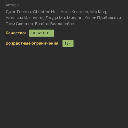
Актеры:
Джон Голсон, Christine Hall, Нелл Кесслер, Mia King,
Уилльям Магнусон, Джуди МакМиллан, Келси Прибильски,
Грэм Скиппер, Брайан Виллалобос
Качество:
HD WEB-DL
Возрастные ограничения:
18+