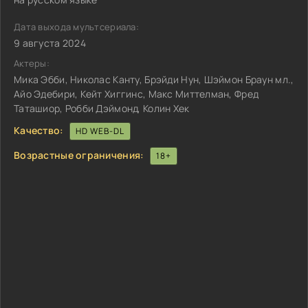
Дата выхода мультсериала:
9 августа 2024
Актеры:
Мика Эбби, Николас Канту, Брэйди Нун, Шэймон Браун мл.,
Айо Эдебири, Кейт Хиггинс, Макс Миттелман, Фред
Таташиор, Робби Дэймонд, Колин Хек
Качество:
HD WEB-DL
Возрастные ограничения:
18+