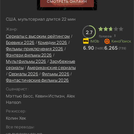
СМОТРЕТЬ ОНЛАЙН
США, мультсериал длится 22 мин
Жанр:
2.7
Сериалы с высоким рейтингом
/
3
Голосов:
Боевики 2026
/
Комедии 2026
/
6.90
6.265
Фильмы-приключения 2026
/
(1400)
(739)
Фэнтези фильмы 2026
/
Мультфильмы 2026
/
Зарубежные
сериалы
/
Американские сериалы
/
Сериалы 2026
/
Фильмы 2026
/
Фантастические фильмы 2026
Сценарист:
Мэттью Басс, Кевин Истмэн, Alex
Hanson
Режиссер:
Колин Хек
Все переводы:
на русском языке