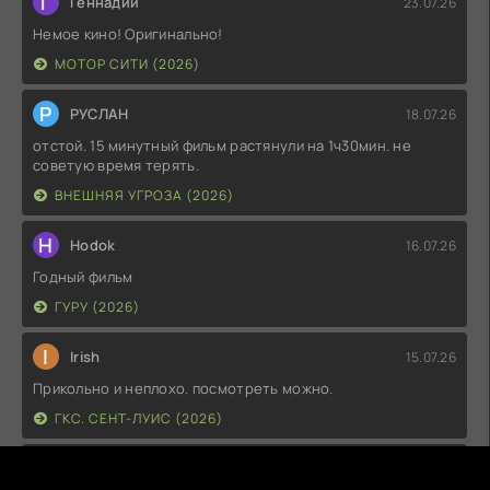
Г
Геннадий
23.07.26
Немое кино! Оригинально!
МОТОР СИТИ (2026)
Р
РУСЛАН
18.07.26
отстой. 15 минутный фильм растянули на 1ч30мин. не
советую время терять.
ВНЕШНЯЯ УГРОЗА (2026)
H
Hodok
16.07.26
Годный фильм
ГУРУ (2026)
I
Irish
15.07.26
Прикольно и неплохо. посмотреть можно.
ГКС. СЕНТ-ЛУИС (2026)
Г
Гость максим
14.07.26