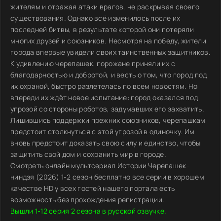
жителям и отражая атаки врагов, не раскрывая своего
существования. Однако всё изменилось после их
последней битвы, в результате которой они потеряли
многих друзей и союзников. Несмотря на победу, жители
города впервые увидели своих таинственных защитников.
К удивлению черепашек, горожане приняли их с
благодарностью и добротой, и весть о том, что город под
их охраной, быстро разлетелась по всем новостям. Но
впереди их ждёт новое испытание: город оказался под
угрозой со стороны роботов, задумавших его захватить.
Лишившись поддержки прежних союзников, черепашкам
предстоит столкнуться с этой угрозой в одиночку. Им
вновь предстоит доказать свою силу и единство, чтобы
защитить свой дом и сохранить мир в городе.
Смотреть онлайн мультсериал Истории Черепашек-
ниндзя (2026) 1-2 сезон бесплатно все серии в хорошем
качестве HD у всех гостей нашего портала есть
возможность без прохождения регистрации.
Вышли 1-12 серия 2 сезона в русской озвучке.