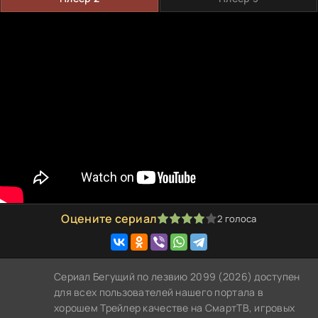
Оцените сериал
2
голоса
80
1
2
3
4
5
Сериал Бегущий по лезвию 2099 (2026) доступен
для всех пользователей нашего портала в
хорошем Трейлер качестве на СмартТВ, игровых