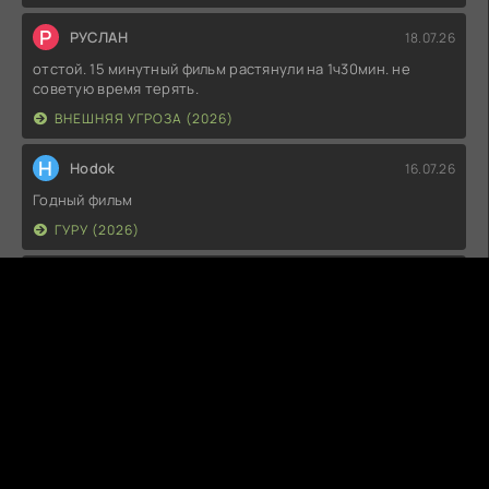
Р
РУСЛАН
18.07.26
отстой. 15 минутный фильм растянули на 1ч30мин. не
советую время терять.
ВНЕШНЯЯ УГРОЗА (2026)
H
Hodok
16.07.26
Годный фильм
ГУРУ (2026)
I
Irish
15.07.26
Прикольно и неплохо. посмотреть можно.
ГКС. СЕНТ-ЛУИС (2026)