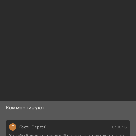
Комментируют
Г
Гость Сергей
07.08.26
Хотя бы бороды поменяли. В разных фильмах одну и туже