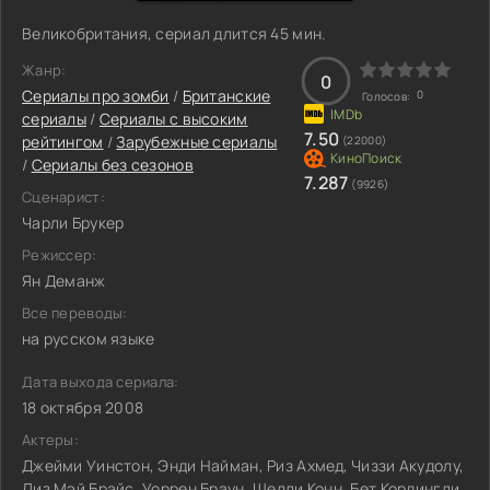
Великобритания, сериал длится 45 мин.
Жанр:
0
Сериалы про зомби
/
Британские
0
Голосов:
сериалы
/
Сериалы с высоким
7.50
рейтингом
/
Зарубежные сериалы
(22000)
/
Сериалы без сезонов
7.287
(9926)
Сценарист:
Чарли Брукер
Режиссер:
Ян Деманж
Все переводы:
на русском языке
Дата выхода сериала:
18 октября 2008
Актеры:
Джейми Уинстон, Энди Найман, Риз Ахмед, Чиззи Акудолу,
Лиз Мэй Брайс, Уоррен Браун, Шелли Конн, Бет Кордингли,