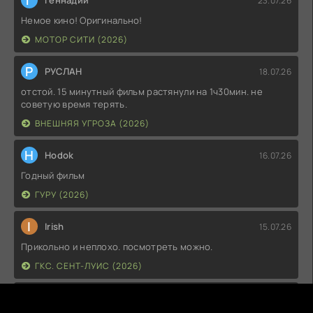
Г
Геннадий
23.07.26
Немое кино! Оригинально!
МОТОР СИТИ (2026)
Р
РУСЛАН
18.07.26
отстой. 15 минутный фильм растянули на 1ч30мин. не
советую время терять.
ВНЕШНЯЯ УГРОЗА (2026)
H
Hodok
16.07.26
Годный фильм
ГУРУ (2026)
I
Irish
15.07.26
Прикольно и неплохо. посмотреть можно.
ГКС. СЕНТ-ЛУИС (2026)
Г
Гость максим
14.07.26