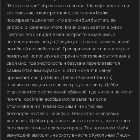
"Незнакомцев", обречены на провал. Шериф предстает и
как союзник, и как противник, заставляя Майю
подозревать даже тех, кто должен был бы стать ее
опорой. В конечном итоге, Майя оказывается в руках
Грегори. Но он видит в ней не просто выжившую, а
потенциальную новую Девушку с Плаката, замену своей
погибшей возлюбленной. Грегори начинает планомерно
ломать ее, используя ее страхи и постепенно втягивая в
свой мир, где жестокость и безумие переплетаются
самым опасным образом. В этот момент в Венус
прибывает сестра Майи, Дебби (Рэйчел Шентон),
отчаянно ищущая пропавшую родственницу. Дебби
сталкивается с испуганной общиной, где жители не могут
понять, как Майя вообще могла выжить после
столкновений с "Незнакомцами" и их тайных
договоренностей с шерифом. Несмотря на угрозы и
давление, Дебби продолжает искать ответы, постепенно
раскрывая темные секреты города. Тем временем Майя
вынуждена выходить на охоту вместе с Кукольным Лицом