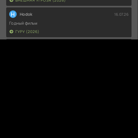
ВНЕШНЯЯ УГРОЗА (2026)
H
Hodok
16.07.26
Годный фильм
ГУРУ (2026)
I
Irish
15.07.26
Прикольно и неплохо. посмотреть можно.
ГКС. СЕНТ-ЛУИС (2026)