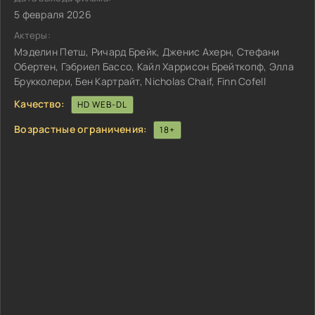
5 февраля 2026
Актеры:
Мэделин Петш, Ричард Брейк, Дженис Ахерн, Стефани
Обертен, Гэбриел Бассо, Кайл Харрисон Брейткопф, Элла
Брукколери, Бен Картрайт, Nicholas Chaif, Finn Cofell
Качество:
HD WEB-DL
Возрастные ограничения:
18+