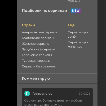
фильмы
Подборки по сериалам
Страны
Ещё
Американские сериалы
Сериалы про
зомби
Британские сериалы
Сериалы про
Женские сериалы
маньяков
Зарубежные сериалы
Корейские сериалы
Турецкие сериалы
Сериалы без сезонов
Комментируют
Г
Гость andrey
30.07.26
Сериал про большие деньги и любовь
стоит посмотреть,супер