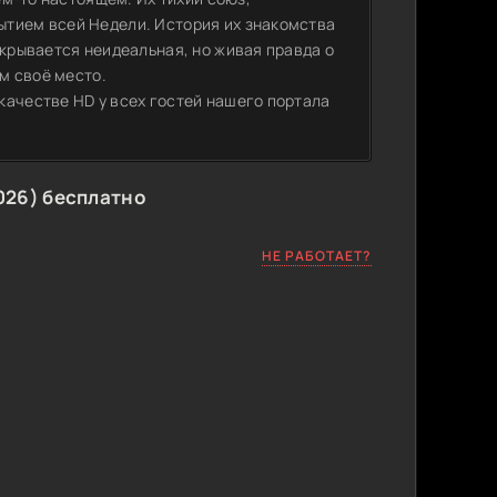
ытием всей Недели. История их знакомства
ткрывается неидеальная, но живая правда о
ём своё место.
качестве HD у всех гостей нашего портала
026) бесплатно
НЕ РАБОТАЕТ?