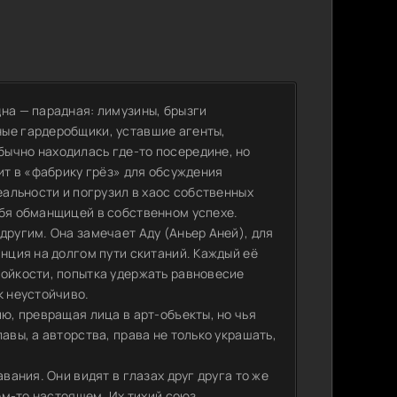
на — парадная: лимузины, брызги
ные гардеробщики, уставшие агенты,
ычно находилась где-то посередине, но
ит в «фабрику грёз» для обсуждения
еальности и погрузил в хаос собственных
ебя обманщицей в собственном успехе.
другим. Она замечает Аду (Аньер Аней), для
анция на долгом пути скитаний. Каждый её
тойкости, попытка удержать равновесие
к неустойчиво.
ию, превращая лица в арт-объекты, но чья
авы, а авторства, права не только украшать,
вания. Они видят в глазах друг друга то же
чём-то настоящем. Их тихий союз,