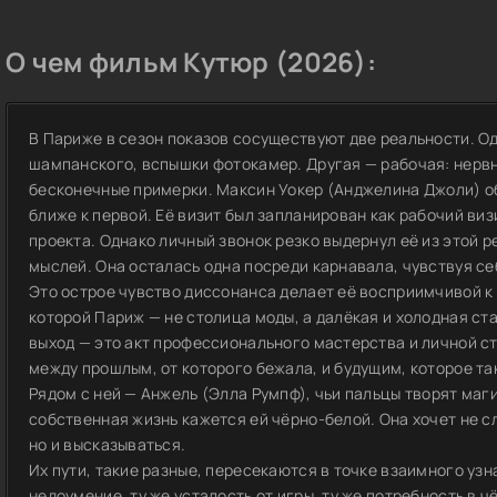
О чем фильм Кутюр (2026):
В Париже в сезон показов сосуществуют две реальности. Од
шампанского, вспышки фотокамер. Другая — рабочая: нерв
бесконечные примерки. Максин Уокер (Анджелина Джоли) об
ближе к первой. Её визит был запланирован как рабочий виз
проекта. Однако личный звонок резко выдернул её из этой р
мыслей. Она осталась одна посреди карнавала, чувствуя с
Это острое чувство диссонанса делает её восприимчивой к 
которой Париж — не столица моды, а далёкая и холодная ст
выход — это акт профессионального мастерства и личной с
между прошлым, от которого бежала, и будущим, которое та
Рядом с ней — Анжель (Элла Румпф), чьи пальцы творят маг
собственная жизнь кажется ей чёрно-белой. Она хочет не сл
но и высказываться.
Их пути, такие разные, пересекаются в точке взаимного узна
недоумение, ту же усталость от игры, ту же потребность в 