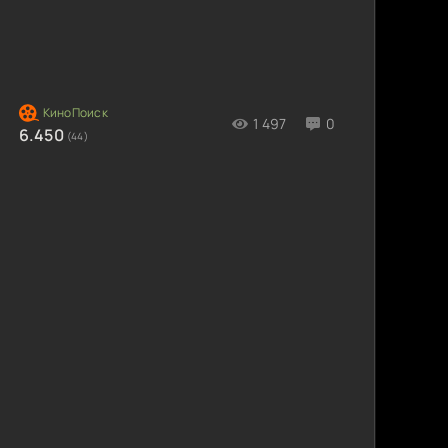
1 497
0
6.450
(44)