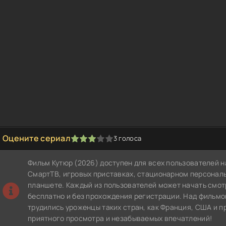
Оцените сериал
3
голоса
1
2
3
4
5
Фильм Кутюр (2026) доступен для всех пользователей н
СмартТВ, игровых приставках, стационарном персонал
планшете. Каждый из пользователей может начать смот
бесплатно и без прохождения регистрации. Над фильмом
трудились уроженцы таких стран, как Франция, США и 
приятного просмотра и незабываемых впечатлений!