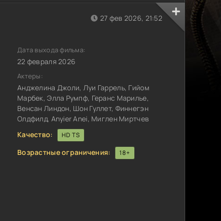
27 фев 2026, 21:52
Дата выхода фильма:
22 февраля 2026
Актеры:
Анджелина Джоли, Луи Гаррель, Гийом
Марбек, Элла Румпф, Геранс Марилье,
Венсан Линдон, Шон Гуллет, Финнегэн
Олдфилд, Anyier Anei, Миглен Миртчев
Качество:
HD TS
Возрастные ограничения:
18+