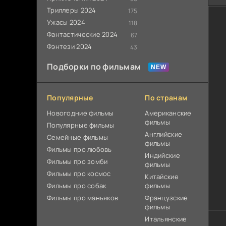
Триллеры 2024
175
Ужасы 2024
118
Фантастические 2024
67
Фэнтези 2024
43
Подборки по фильмам
Популярные
По странам
Новогодние фильмы
Американские
фильмы
Популярные фильмы
Английские
Cемейные фильмы
фильмы
Фильмы про любовь
Индийские
Фильмы про зомби
фильмы
Фильмы про космос
Китайские
Фильмы про собак
фильмы
Фильмы про маньяков
Французские
фильмы
Итальянские