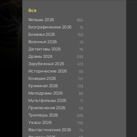
Все
Фильмы 2026
664
Биографические 2026
15
Боевики 2026
150
Военные 2026
10
Детективы 2026
76
Драмы 2026
293
Зарубежные 2026
413
Исторические 2026
30
Комедии 2026
151
Криминал 2026
133
Мелодрамы 2026
60
Мультфильмы 2026
11
Приключения 2026
45
Триллеры 2026
205
Ужасы 2026
132
Фантастические 2026
74