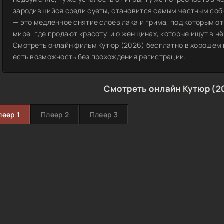
зародившийся среди суеты, становится самым честным соб
— это медленное снятие слоёв лака и грима, под которым о
мире, где продают красоту, и о женщинах, которые ищут в н
Смотреть онлайн фильм Кутюр (2026) бесплатно в хорошем 
есть возможность без прохождения регистрации.
Смотреть онлайн Кутюр (2
леер 1
Плеер 2
Плеер 3