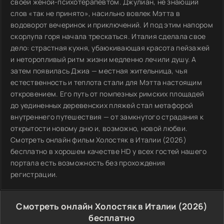
своей женой-психотерапевтом. Джулиан, не знающий
слов «так не принято», насильно вовлек Мэтта в
водоворот вечеринок и приключений. И под этим напором
скорлупа горя начала трескаться. Италия сделала свое
дело: страстная кухня, убаюкивающая красота пейзажей
и неторопливый ритм жизни медленно лечили душу. А
затем появилась Джиа — местная жительница, чья
естественность и теплота стали для Мэтта настоящим
откровением. Его путь от помпезных римских площадей
до уединенных деревенских пляжей стал метафорой
внутреннего путешествия — от замкнутого страдания к
открытости новому дню и, возможно, новой любви.
Смотреть онлайн фильм Холостяк в Италии (2026)
бесплатно в хорошем качестве HD у всех гостей нашего
портала есть возможность без прохождения
регистрации.
Смотреть онлайн Холостяк в Италии (2026)
бесплатно