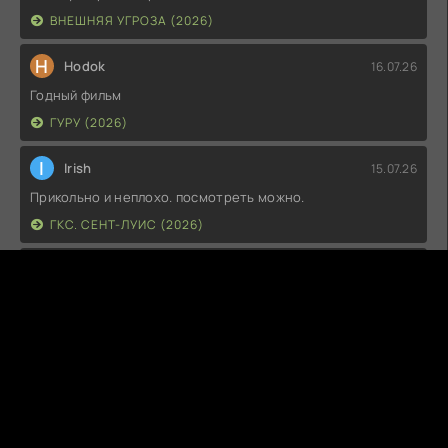
ВНЕШНЯЯ УГРОЗА (2026)
H
Hodok
16.07.26
Годный фильм
ГУРУ (2026)
I
Irish
15.07.26
Прикольно и неплохо. посмотреть можно.
ГКС. СЕНТ-ЛУИС (2026)
Г
Гость максим
14.07.26
фильм не тот
ЭТО ХИТ! (2026)