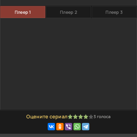
Плеер 1
Плеер 2
Плеер 3
Оцените сериал
3
голоса
80
1
2
3
4
5