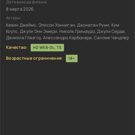
Дата выхода фильма:
8 марта 2026
Актеры:
Кевин Джеймс, Элисон Хэннигэн, Джонатан Руми, Ким
Коутс, Джули Энн Эмери, Николь Гримаудо, Джули Серда,
Даниэла Глазгоу, Алессандро Карбонара, Саломе Чандлер
Качество:
HD WEB-DL, TS
Возрастные ограничения:
18+