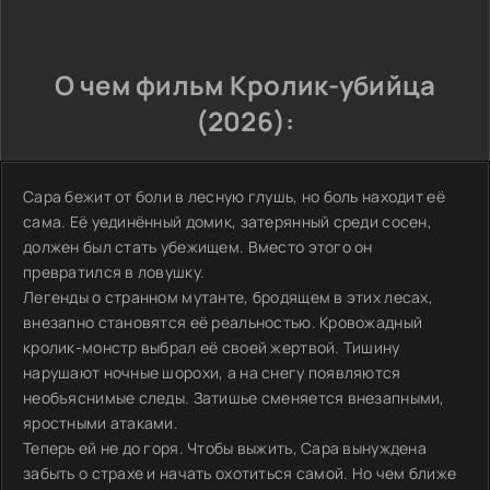
О чем фильм Кролик-убийца
(2026):
Сара бежит от боли в лесную глушь, но боль находит её
сама. Её уединённый домик, затерянный среди сосен,
должен был стать убежищем. Вместо этого он
превратился в ловушку.
Легенды о странном мутанте, бродящем в этих лесах,
внезапно становятся её реальностью. Кровожадный
кролик-монстр выбрал её своей жертвой. Тишину
нарушают ночные шорохи, а на снегу появляются
необъяснимые следы. Затишье сменяется внезапными,
яростными атаками.
Теперь ей не до горя. Чтобы выжить, Сара вынуждена
забыть о страхе и начать охотиться самой. Но чем ближе