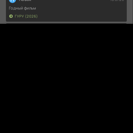
Годный фильм
ГУРУ (2026)
I
Irish
15.07.26
Прикольно и неплохо. посмотреть можно.
ГКС. СЕНТ-ЛУИС (2026)